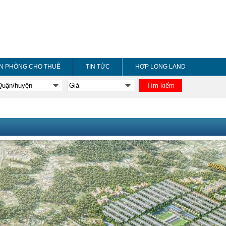
N PHÒNG CHO THUÊ
TIN TỨC
HỢP LONG LAND