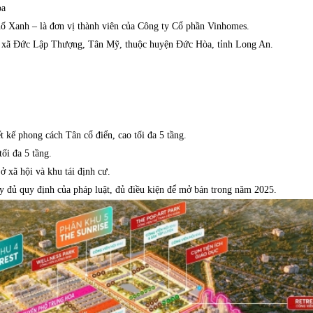
òa
ố Xanh – là đơn vị thành viên của Công ty Cổ phần Vinhomes.
các xã Đức Lập Thượng, Tân Mỹ, thuộc huyện Đức Hòa, tỉnh Long An.
t kế phong cách Tân cổ điển, cao tối đa 5 tầng.
tối đa 5 tầng.
 xã hội và khu tái định cư.
ầy đủ quy định của pháp luật, đủ điều kiện để mở bán trong năm 2025.