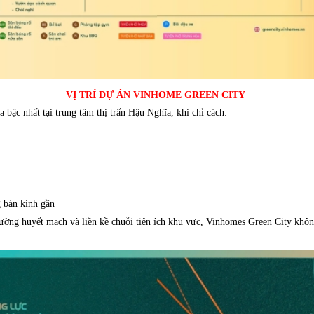
VỊ TRÍ DỰ ÁN VINHOME GREEN CITY
 bậc nhất tại trung tâm thị trấn Hậu Nghĩa, khi chỉ cách:
g bán kính gần
đường huyết mạch và liền kề chuỗi tiện ích khu vực, Vinhomes Green City khôn