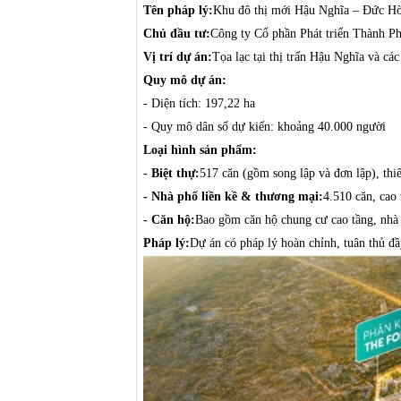
Tên pháp lý:
Khu đô thị mới Hậu Nghĩa – Đức H
Chủ đầu tư:
Công ty Cổ phần Phát triển Thành Ph
Vị trí dự án:
Tọa lạc tại thị trấn Hậu Nghĩa và 
Quy mô dự án:
- Diện tích: 197,22 ha
- Quy mô dân số dự kiến: khoảng 40.000 người
Loại hình sản phẩm:
-
Biệt thự:
517 căn (gồm song lập và đơn lập), thiế
-
Nhà phố liền kề & thương mại:
4.510 căn, cao 
-
Căn hộ:
Bao gồm căn hộ chung cư cao tầng, nhà ở
Pháp lý:
Dự án có pháp lý hoàn chỉnh, tuân thủ đ