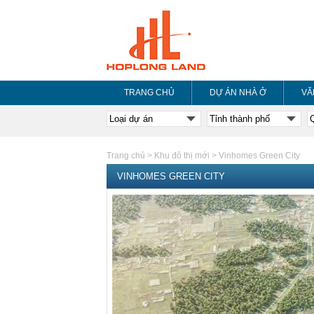
TRANG CHỦ
DỰ ÁN NHÀ Ở
VĂ
Trang chủ
>
Khu đô thị mới
>
Vinhomes Green City
VINHOMES GREEN CITY