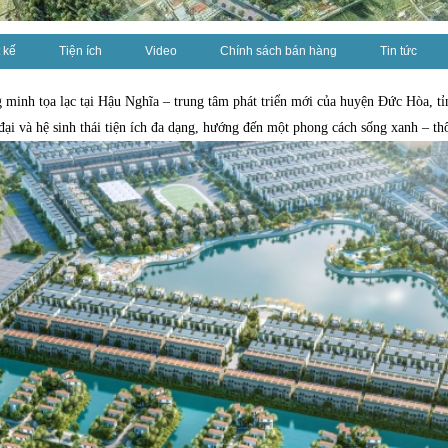
 kế
Tiện ích
Video
Chính sách bán hàng
Tin tức
ng minh tọa lạc tại Hậu Nghĩa – trung tâm phát triển mới của huyện Đức Hòa, t
 đại và hệ sinh thái tiện ích đa dạng, hướng đến một phong cách sống xanh – 