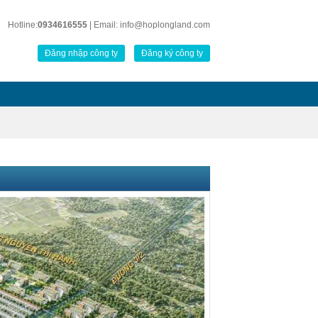
Hotline:
0934616555
| Email: info@hoplongland.com
Đăng nhập công ty
Đăng ký công ty