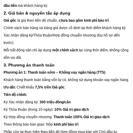
đầu tiên
mà khách hàng ký.
2. Giá bán & nguyên tắc áp dụng
Giá gốc
là giá theo tiến độ chuẩn,
chưa bao gồm kinh phí bảo trì
.
Chính sách bán hàng và bảng giá được cố định tại thời điểm khách hàng ký
Xác nhận đăng ký/Thỏa thuận/Hợp đồng chuyển nhượng (tùy hồ sơ đến
trước).
Mỗi bất động sản chỉ áp dụng
một chính sách
tại cùng thời điểm, không cộng
dồn ưu đãi.
3. Phương án thanh toán
Phương án 1: Thanh toán sớm – Không vay ngân hàng (TTS)
Khách hàng thanh toán bằng vốn tự có, không sử dụng khoản vay ngân hàng.
Ưu đãi:
Chiết khấu
7,5% trên Giá gốc
.
Tiến độ chính:
Ký Xác nhận đăng ký:
300 triệu đồng/căn
Ký Thỏa thuận (trong 10 ngày):
10% Giá trị giao dịch
Ký Hợp đồng chuyển nhượng:
Thanh toán 100% Giá trị giao dịch
Theo thông báo bàn giao: Nộp
kinh phí bảo trì
Phần còn lại thực hiện theo tiến độ Hợp đồng mua bán với Chủ đầu tư.