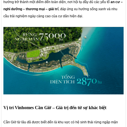
hướng trở thành một điểm đến toàn diện, nơi hội tụ đầy đủ các yếu tố
an cư –
nghỉ dưỡng – thương mại – giải trí
, đáp ứng xu hướng sống xanh và nhu
cầu trải nghiệm ngày càng cao của cư dân hiện đại.
Vị trí Vinhomes Cần Giờ – Giá trị đến từ sự khác biệt
Cần Giờ từ lâu đã được biết đến là khu vực có hệ sinh thái rừng ngập mặn