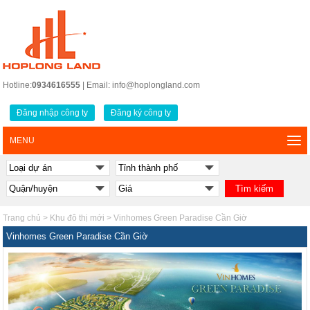
Hotline:
0934616555
| Email: info@hoplongland.com
Đăng nhập công ty
Đăng ký công ty
MENU
Trang chủ
>
Khu đô thị mới
>
Vinhomes Green Paradise Cần Giờ
Vinhomes Green Paradise Cần Giờ