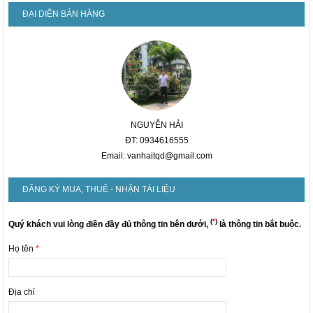
ĐẠI DIỆN BÁN HÀNG
NGUYỄN HẢI
ĐT: 0934616555
Email: vanhaitqd@gmail.com
ĐĂNG KÝ MUA, THUÊ - NHẬN TÀI LIỆU
(
*
)
Quý khách vui lòng điền đầy đủ thông tin bên dưới,
là thông tin bắt buộc.
Họ tên
*
Địa chỉ