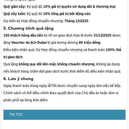
Quỹ giãn xây:
Ký quỹ đủ
10% giá trị quyền sử dụng đất & thương mại
Quỹ xây luôn:
Ký quỹ đủ
10% tổng giá trị bất động sản
Dự kiến ký Hợp đồng chuyển nhượng:
Tháng 12/2025
5. Chương trình quà tặng
100 khách hàng đầu tiên
ký hồ sơ giao dịch hợp lệ trước
31/12/2025
được
tặng
Voucher du lịch Dubai
trị giá tương đương
80 triệu đồng
.
Điều kiện nhận quà: Ký Hợp đồng chuyển nhượng và thanh toán
100% Giá
trị giao dịch
.
Quà tặng
không quy đổi tiền mặt, không chuyển nhượng
, không áp dụng
nếu khách hàng chấm dứt giao dịch trước thời điểm đủ điều kiện nhận quà.
6. Lưu ý chung
Ngày thanh toán trùng ngày lễ/Tết được chuyển sang ngày làm việc kế tiếp.
Chính sách có thể điều chỉnh theo quyết định của Chủ đầu tư hoặc đơn vị
phân phối tại từng thời điểm.
TIN TỨC