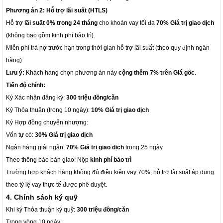
Phương án 2: Hỗ trợ lãi suất (HTLS)
Hỗ trợ
lãi suất 0% trong 24 tháng
cho khoản vay tối đa
70% Giá trị giao dịch
(không bao gồm kinh phí bảo trì).
Miễn phí trả nợ trước hạn trong thời gian hỗ trợ lãi suất (theo quy định ngân
hàng).
Lưu ý:
Khách hàng chọn phương án này
cộng thêm 7% trên Giá gốc
.
Tiến độ chính:
Ký Xác nhận đăng ký:
300 triệu đồng/căn
Ký Thỏa thuận (trong 10 ngày):
10% Giá trị giao dịch
Ký Hợp đồng chuyển nhượng:
Vốn tự có:
30% Giá trị giao dịch
Ngân hàng giải ngân:
70% Giá trị giao dịch
trong 25 ngày
Theo thông báo bàn giao: Nộp
kinh phí bảo trì
Trường hợp khách hàng không đủ điều kiện vay 70%, hỗ trợ lãi suất áp dụng
theo tỷ lệ vay thực tế được phê duyệt.
4. Chính sách ký quỹ
Khi ký Thỏa thuận ký quỹ:
300 triệu đồng/căn
Trong vòng 10 ngày: