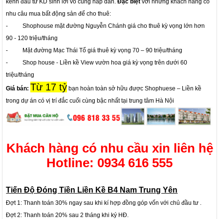
kênh đầu tư KD sinh lời vô cùng hấp dẫn.
Đặc biệt
với những khách hàng có
nhu câu mua bất động sản để cho thuê:
- Shophouse mặt đường Nguyễn Chánh giá cho thuê kỳ vọng lớn hơn
90 - 120 triệu/tháng
- Mặt đường Mạc Thái Tổ giá thuê kỳ vọng 70 – 90 triệu/tháng
- Shop house - Liền kề View vườn hoa giá kỳ vọng trên dưới 60
triệu/tháng
Từ 17 tỷ
Giá bán:
bạn hoàn toàn sở hữu được Shophuese – Liền kề
trong dự án có vị trí đắc cuối cùng bậc nhất tại trung tâm Hà Nội
Khách hàng có nhu cầu xin liên hệ
Hotline: 0934 616 555
Tiến Độ Đóng Tiền
Liền Kề B4 Nam Trung Yên
Đợt 1: Thanh toán 30% ngay sau khi kí hợp đồng góp vốn với chủ đầu tư .
Đợt 2: Thanh toán 20% sau 2 tháng khi ký HĐ.