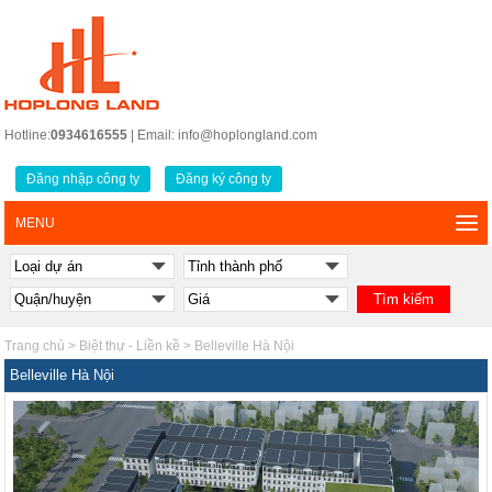
Hotline:
0934616555
| Email: info@hoplongland.com
Đăng nhập công ty
Đăng ký công ty
MENU
Trang chủ
>
Biệt thự - Liền kề
>
Belleville Hà Nội
Belleville Hà Nội