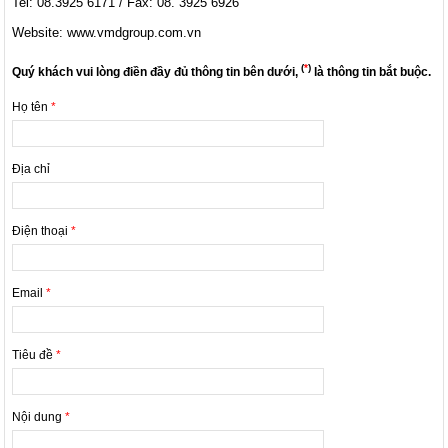
Tel: 08.3925 6171 / Fax: 08. 3925 6926
Website: www.vmdgroup.com.vn
(
*
)
Quý khách vui lòng điền đầy đủ thông tin bên dưới,
là thông tin bắt buộc.
Họ tên
*
Địa chỉ
Điện thoại
*
Email
*
Tiêu đề
*
Nội dung
*