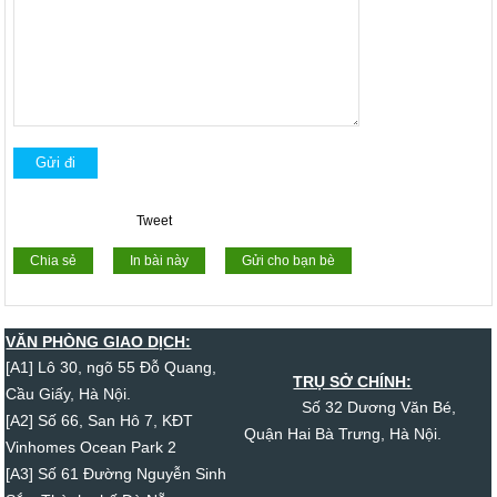
Tweet
Chia sẻ
In bài này
Gửi cho bạn bè
VĂN PHÒNG GIAO DỊCH:
[A1] Lô 30, ngõ 55 Đỗ Quang,
TRỤ SỞ CHÍNH:
Cầu Giấy, Hà Nội.
Số 32 Dương Văn Bé,
[A2] Số 66, San Hô 7, KĐT
Quận Hai Bà Trưng, Hà Nội.
Vinhomes Ocean Park 2
[A3] Số 61 Đường Nguyễn Sinh