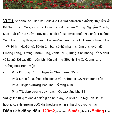
Vị Trí:
Shophouse – liền kề Belleville Hà Nội
nằm trên ô đất biệt thự liền kề
B4 Nam Trung Yên, sở hữu vị trí vàng với 4 mặt tiền đường: Nguyễn Chánh,
Mạc Thái Tổ, hai đường quy hoạch nội bộ.
Belleville
thuộc địa phận Phường
Yên Hòa, Trung Hòa, một trong ba tâm điểm nóng của thị trường (Trung Hòa
– Mỹ Đình – Hà Đông). Từ dự án, bạn có thể nhanh chóng di chuyển đến
Đường Láng, Đường Phạm Hùng, Vành đai 3, Trung Kính không đến 5 phút
và kết nối tới các điểm tiện ích hiện đại như Siêu thị Big C, Keangnam,
Trường học, Bệnh viện…
- Phía ĐB: giáp đường Nguyễn Chánh rộng 35m.
- Phía ĐN: giáp đường Yên Hòa 3 và Trường THCS NamTrungYên
- Phía TB: giáp đường Mạc Thái Tổ rộng 40m
- Phía TN: giáp đường quy hoạch, Cc cao tầng khu B3
Với lợi thế từ vị trí đắc địa tiếp giáp như vậy,
Belleville Hà Nội
đón đầu xu
hướng của thị trường BDS khi thiết kế mô hình nhà phố thương mại
Diện tích đồng đều
120m2
6 mét
5 tầng
:
, mặt tiền
, thiết kế
theo