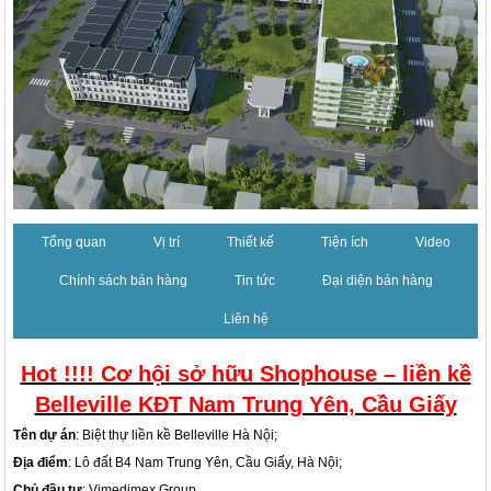
Tổng quan
Vị trí
Thiết kế
Tiện ích
Video
Chính sách bán hàng
Tin tức
Đại diện bán hàng
Liên hệ
Hot !!!! Cơ hội sở hữu Shophouse – liền kề
Belleville KĐT Nam Trung Yên, Cầu Giấy
Tên dự án
:
Biệt thự liền kề Belleville Hà Nộ
i;
Địa điểm
: Lô đất B4 Nam Trung Yên, Cầu Giấy, Hà Nội;
Chủ đầu tư
: Vimedimex Group