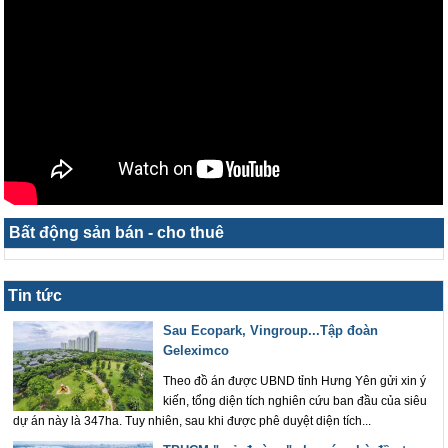
Bất động sản bán - cho thuê
Tin tức
Sau Ecopark, Vingroup...Tập đoàn
Geleximco
Theo đồ án được UBND tỉnh Hưng Yên gửi xin ý
kiến, tổng diện tích nghiên cứu ban đầu của siêu
dự án này là 347ha. Tuy nhiên, sau khi được phê duyệt diện tích...