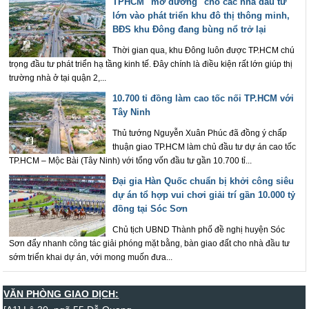
TPHCM "mở đường" cho các nhà đầu tư
lớn vào phát triển khu đô thị thông minh,
BĐS khu Đông đang bùng nổ trở lại
Thời gian qua, khu Đông luôn được TP.HCM chú
trọng đầu tư phát triển hạ tầng kinh tế. Đây chính là điều kiện rất lớn giúp thị
trường nhà ở tại quận 2,...
10.700 tỉ đồng làm cao tốc nối TP.HCM với
Tây Ninh
Thủ tướng Nguyễn Xuân Phúc đã đồng ý chấp
thuận giao TP.HCM làm chủ đầu tư dự án cao tốc
TP.HCM – Mộc Bài (Tây Ninh) với tổng vốn đầu tư gần 10.700 tỉ...
Đại gia Hàn Quốc chuẩn bị khởi công siêu
dự án tổ hợp vui chơi giải trí gần 10.000 tỷ
đồng tại Sóc Sơn
Chủ tịch UBND Thành phố đề nghị huyện Sóc
Sơn đẩy nhanh công tác giải phóng mặt bằng, bàn giao đất cho nhà đầu tư
sớm triển khai dự án, với mong muốn đưa...
VĂN PHÒNG GIAO DỊCH: