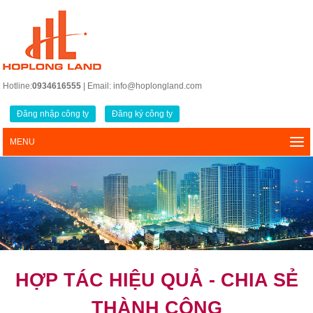
Hotline:
0934616555
| Email: info@hoplongland.com
Đăng nhập công ty
Đăng ký công ty
MENU
HỢP TÁC HIỆU QUẢ - CHIA SẺ
THÀNH CÔNG