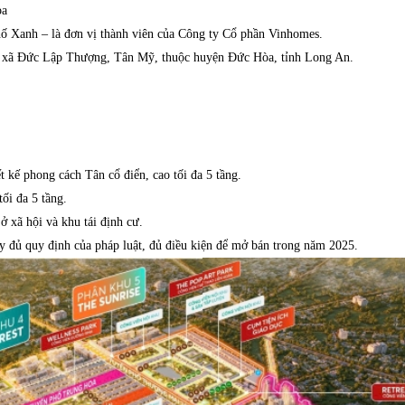
òa
ố Xanh – là đơn vị thành viên của Công ty Cổ phần Vinhomes.
các xã Đức Lập Thượng, Tân Mỹ, thuộc huyện Đức Hòa, tỉnh Long An.
t kế phong cách Tân cổ điển, cao tối đa 5 tầng.
tối đa 5 tầng.
 xã hội và khu tái định cư.
ầy đủ quy định của pháp luật, đủ điều kiện để mở bán trong năm 2025.