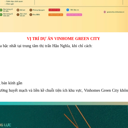
VỊ TRÍ DỰ ÁN VINHOME GREEN CITY
 bậc nhất tại trung tâm thị trấn Hậu Nghĩa, khi chỉ cách:
g bán kính gần
đường huyết mạch và liền kề chuỗi tiện ích khu vực, Vinhomes Green City khôn