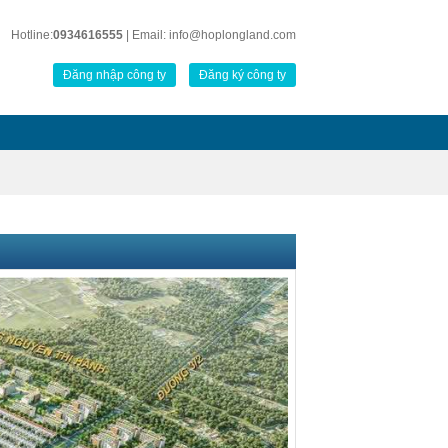
Hotline:
0934616555
| Email: info@hoplongland.com
Đăng nhập công ty
Đăng ký công ty