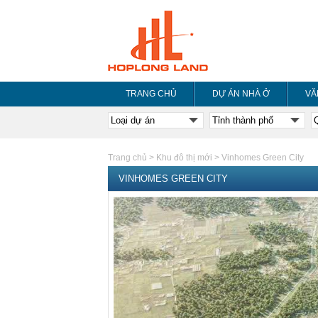
TRANG CHỦ
DỰ ÁN NHÀ Ở
VĂ
Trang chủ
>
Khu đô thị mới
>
Vinhomes Green City
VINHOMES GREEN CITY