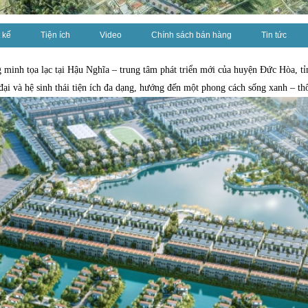
 kế
Tiện ích
Video
Chính sách bán hàng
Tin tức
ng minh tọa lạc tại Hậu Nghĩa – trung tâm phát triển mới của huyện Đức Hòa, t
 đại và hệ sinh thái tiện ích đa dạng, hướng đến một phong cách sống xanh – 