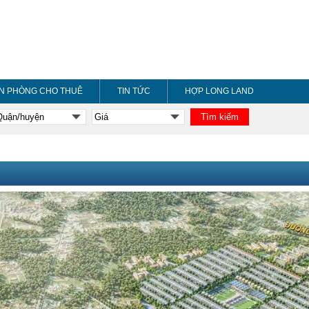
N PHÒNG CHO THUÊ
TIN TỨC
HỢP LONG LAND