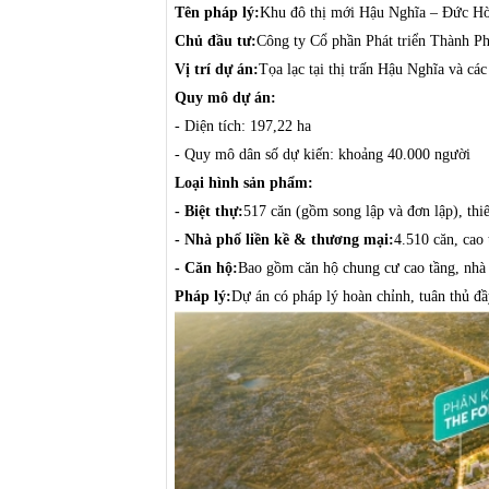
Tên pháp lý:
Khu đô thị mới Hậu Nghĩa – Đức H
Chủ đầu tư:
Công ty Cổ phần Phát triển Thành Ph
Vị trí dự án:
Tọa lạc tại thị trấn Hậu Nghĩa và 
Quy mô dự án:
- Diện tích: 197,22 ha
- Quy mô dân số dự kiến: khoảng 40.000 người
Loại hình sản phẩm:
-
Biệt thự:
517 căn (gồm song lập và đơn lập), thiế
-
Nhà phố liền kề & thương mại:
4.510 căn, cao 
-
Căn hộ:
Bao gồm căn hộ chung cư cao tầng, nhà ở
Pháp lý:
Dự án có pháp lý hoàn chỉnh, tuân thủ đ