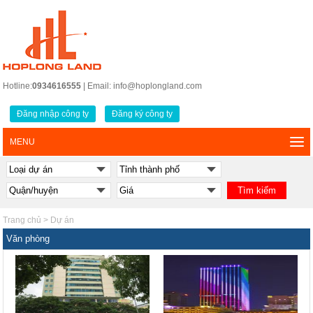
Hotline:
0934616555
| Email: info@hoplongland.com
Đăng nhập công ty
Đăng ký công ty
MENU
Trang chủ
>
Dự án
Văn phòng