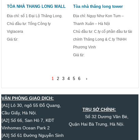
TÒA NHÀ THANG LONG MALL
Tòa nhà thăng long tower
Địa chỉ: số 1 Đại Lộ Thăng Long.
Địa chỉ: Ngụy Như Kon Tum –
Chủ đầu tư: Tổng Công ty
Thanh Xuân – Hà Nội
Viglacera
Chủ đầu tư: C.ty cổ phần đầu tư tài
Giá từ:
chính Thăng Long & C.ty TNHH
Phương Vinh
Giá từ:
1
2
3
4
5
6
›
VĂN PHÒNG GIAO DỊCH:
[A1] Lô 30, ngõ 55 Đỗ Quang,
TRỤ SỞ CHÍNH:
Cầu Giấy, Hà Nội.
Số 32 Dương Văn Bé,
[A2] Số 66, San Hô 7, KĐT
Quận Hai Bà Trưng, Hà Nội.
Vinhomes Ocean Park 2
[A3] Số 61 Đường Nguyễn Sinh