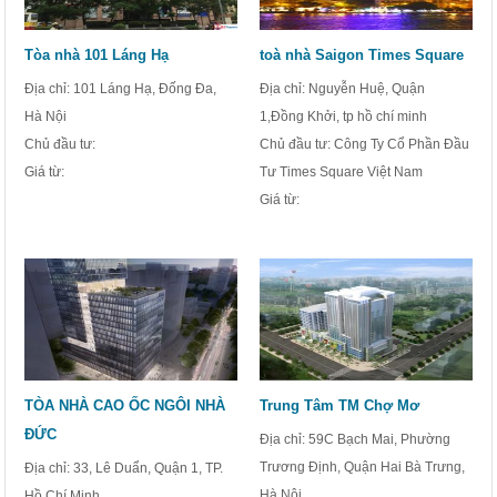
Tòa nhà 101 Láng Hạ
toà nhà Saigon Times Square
Địa chỉ: 101 Láng Hạ, Đống Đa,
Địa chỉ: Nguyễn Huệ, Quận
Hà Nội
1,Đồng Khởi, tp hồ chí minh
Chủ đầu tư:
Chủ đầu tư: Công Ty Cổ Phần Đầu
Giá từ:
Tư Times Square Việt Nam
Giá từ:
TÒA NHÀ CAO ỐC NGÔI NHÀ
Trung Tâm TM Chợ Mơ
ĐỨC
Địa chỉ: 59C Bạch Mai, Phường
Trương Định, Quận Hai Bà Trưng,
Địa chỉ: 33, Lê Duẩn, Quận 1, TP.
Hà Nội
Hồ Chí Minh