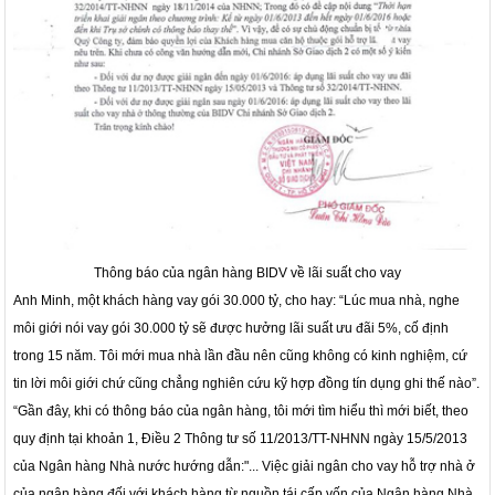
Thông báo của ngân hàng BIDV về lãi suất cho vay
Anh Minh, một khách hàng vay gói 30.000 tỷ, cho hay: “Lúc mua nhà, nghe
môi giới nói vay gói 30.000 tỷ sẽ được hưởng lãi suất ưu đãi 5%, cố định
trong 15 năm. Tôi mới mua nhà lần đầu nên cũng không có kinh nghiệm, cứ
tin lời môi giới chứ cũng chẳng nghiên cứu kỹ hợp đồng tín dụng ghi thế nào”.
“Gần đây, khi có thông báo của ngân hàng, tôi mới tìm hiểu thì mới biết, theo
quy định tại khoản 1, Điều 2 Thông tư số 11/2013/TT-NHNN ngày 15/5/2013
của Ngân hàng Nhà nước hướng dẫn:"... Việc giải ngân cho vay hỗ trợ nhà ở
của ngân hàng đối với khách hàng từ nguồn tái cấp vốn của Ngân hàng Nhà