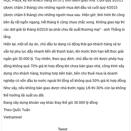
HQC Plaza, ký với khách hàng thì có 2 thời điểm giao nhà: Cuối quý 3/2015
(được chậm 3 tháng) cho những người mua đợt đầu và cuối quý 4/2015
(được chậm 6 tháng) cho những người mua sau. Hiện giờ, tình hình thi công
bên ấy rất ngổn ngang, hết tháng 6 cũng chưa chắc xong. Không giao kịp thì
các đợt giải từ tháng 6/2016 lại phải chịu lãi suất thương mại” - anh Thắng lo
lắng.
Hiện tại, một số dự án, chủ đầu tư đang có động thái gọi khách hàng và tư
vấn ký phụ lục đẩy nhanh tiến độ thanh toán, lên trước thời hạn kết thúc giải
ngân gói 30.000 tỷ. Tuy nhiên, theo quy định, chủ đầu tư chỉ được phép huy
động không quá 70% giá trị hợp đồng khi chưa bàn giao nhà, công trình xây
dựng cho khách hàng; trường hợp bên bán, bên cho thuê mua là doanh
nghiệp có vốn đầu tư nước ngoài thì tổng số không quá 50% giá trị hợp đồng.
Như vậy, nếu không bàn giao được nhà trước ngày 1/6 thì 30% còn lại không
thể hưởng lãi suất ưu đãi.
Đang xây dựng khoản vay khác thay thế gói 30.000 tỷ đồng
Theo Quốc Tuấn
Vietnamnet
Tweet