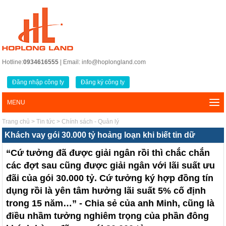
Hotline:
0934616555
| Email: info@hoplongland.com
Đăng nhập công ty
Đăng ký công ty
MENU
Trang chủ
>
Tin tức
>
Chính sách - Quản lý
Khách vay gói 30.000 tỷ hoảng loạn khi biết tin dữ
“Cứ tưởng đã được giải ngân rồi thì chắc chắn
các đợt sau cũng được giải ngân với lãi suất ưu
đãi của gói 30.000 tỷ. Cứ tưởng ký hợp đồng tín
dụng rồi là yên tâm hưởng lãi suất 5% cố định
trong 15 năm…” - Chia sẻ của anh Minh, cũng là
điều nhầm tưởng nghiêm trọng của phần đông