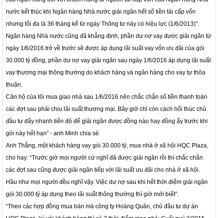
nước kết thúc khi Ngân hàng Nhà nước giải ngân hết số tiền tái cấp vốn
nhưng tối đa là 36 tháng kể từ ngày Thông tư này có hiệu lực (1/6/2013)".
Ngân hàng Nhà nước cũng đã khẳng định, phần dư nợ vay được giải ngân từ
ngày 1/6/2016 trở về trước sẽ được áp dụng lãi suất vay vốn ưu đãi của gói
30.000 tỷ đồng, phần dư nợ vay giải ngân sau ngày 1/6/2016 áp dụng lãi suất
vay thương mại thông thường do khách hàng và ngân hàng cho vay tự thỏa
thuận.
Căn hộ của tôi mua giao nhà sau 1/6/2016 nên chắc chắn số tiền thanh toán
các đợt sau phải chịu lãi suất thương mại. Bây giờ chỉ còn cách hối thúc chủ
đầu tư đẩy nhanh tiến độ để giải ngân được đồng nào hay đồng ấy trước khi
gói này hết hạn” - anh Minh chia sẻ.
Anh Thắng, một khách hàng vay gói 30.000 tỷ, mua nhà ở xã hội HQC Plaza,
cho hay: “Trước giờ mọi người cứ nghĩ đã được giải ngân rồi thì chắc chắn
các đợt sau cũng được giải ngân tiếp với lãi suất ưu đãi cho nhà ở xã hội.
Hầu như mọi người đều nghĩ vậy. Việc dư nợ sau khi hết thời điểm giải ngân
gói 30.000 tỷ áp dụng theo lãi suất thông thường thì giờ mới biết”.
“Theo các hợp đồng mua bán mà công ty Hoàng Quân, chủ đầu tư dự án