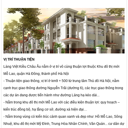
VỊ TRÍ THUẬN TIỆN
Làng Việt Kiều Châu Âu nằm ở vị trí vô cùng thuận lợi thuộc Khu đô thị mới
Mỗ Lao, quận Hà Đông, thành phố Hà Nội
- Thuận tiện giao thông, vị trí ở km9 + 500 từ trung tâm Thủ đô Hà Nội, nằm
cạnh trục giao thông đường Nguyễn Trãi (đường 6), các trục giao thông trong
các dự án đang được tiến hành như đường Láng hạ kéo dài...
- Nằm trong khu đô thị mới Mỗ Lao với các điều kiện thuận lợi: quy hoạch –
kiến trúc đồng bộ, hạ tầng cơ sở, đường xá hiện đại…
- Nằm trong vùng có kiến trúc cảnh quan xanh và đẹp như: Hồ Mỗ Lao, Sông
Nhuệ, khu đô thị mới Mỹ Đình, Trung Hòa Nhân Chính, Văn Quán... cư dân dự