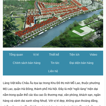
Tổng quan
Vị trí
Thiết kế
Tiện ích
Video
Chính sách bán hàng
Tin tức
Đại diện bán hàng
Liên hệ
Làng Việt kiều Châu Âu tọa lạc trong Khu Đô thị mới Mỗ Lao, thuộc phường
Mộ Lao, quận Hà Đông, thành phố Hà Nội. Đây là một “ngôi làng” hiện đại
nằm trong quần thể các tòa cao ốc thương mại, văn phòng, khách sạn, ngân
hàng và vành đai xanh sông Nhuệ. Với vị trí đẹp, không gian thoáng đãng,