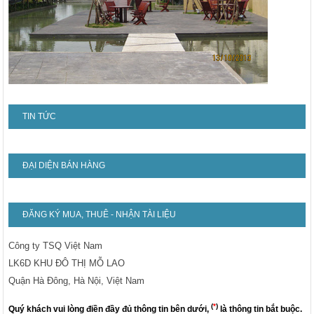
TIN TỨC
ĐẠI DIỆN BÁN HÀNG
ĐĂNG KÝ MUA, THUÊ - NHẬN TÀI LIỆU
Công ty TSQ Việt Nam
LK6D KHU ĐÔ THỊ MỖ LAO
Quận Hà Đông, Hà Nội, Việt Nam
(
*
)
Quý khách vui lòng điền đầy đủ thông tin bên dưới,
là thông tin bắt buộc.