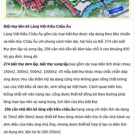
Biệt thự liền kề Làng Việt Kiều Châu Âu
Làng Việt Kiều Châu Âu gồm các loại
biệt thự
được xây dựng theo tiêu chuẩn
và kiến trúc Châu Âu với phong cách hiện đại, hài hòa cụ thể: 274 căn biệt
thự đơn lập và song lập, 256 căn nhà liền kề đảm bảo chỗ ở cho khoảng 600
hộ gia đình, trong đó:
274 biệt thự đơn lập
,
biệt thự song lập
bao gồm các loại diện tích khác nhau:
250m2, 300m2, 500m2, 1000m2. 45 mẫu biệt thự khác nhau chắc chắn đáp
ứng được nhu cầu thẩm mỹ đa dạng cũng như không gian sống chất lượng
cao của Việt kiều về làm ăn, sinh sống tại Việt Nam. Cảnh quan kiến trúc
thống nhất với việc hàng rào, cổng được thiết kế đồng bộ theo trường phái
lãng mạn tạo nên sự sang trọng, lịch lãm của khu biệt thự.
256 căn
nhà liền kề làng việt kiều châu âu
hạng sang với diện tích đa dạng
từ 70m2 đến 90m2 được thiết kế theo từng nhóm kiến trúc 8 căn nhà tránh sự
đơn điệu của hiệu ứng nhà ống, nhưng được thiết kế hợp lý tạo ra diện tích
sử dụng lớn, tiện lợi từ 200-250m2.