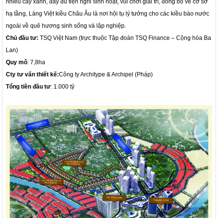
nhiều cây xanh, đầy đủ tiện nghi sinh hoạt, vui chơi giải trí, đồng bộ về cơ sở
hạ tầng, Làng Việt kiều Châu Âu là nơi hội tụ lý tưởng cho các kiều bào nước
ngoài về quê hương sinh sống và lập nghiệp.
Chủ đầu tư:
TSQ Việt Nam (trực thuộc Tập đoàn TSQ Finance – Cộng hòa Ba
Lan)
Quy mô
: 7,8ha
Cty tư vấn thiết kế:
Công ty Architype & Archipel (Pháp)
Tổng tiền đầu tư
: 1.000 tỷ