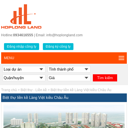
Hotline:
0934616555
| Email: info@hoplongland.com
Đăng nhập công ty
Đăng ký công ty
MENU
Trang chủ
>
Biệt thự - Liền kề
>
Biệt thự liền kề Làng Việt kiều Châu Âu
Biệt thự liền kề Làng Việt kiều Châu Âu