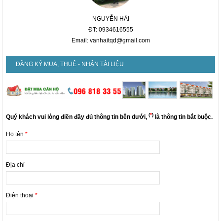
NGUYỄN HẢI
ĐT: 0934616555
Email: vanhaitqd@gmail.com
ĐĂNG KÝ MUA, THUÊ - NHẬN TÀI LIỆU
(
*
)
Quý khách vui lòng điền đầy đủ thông tin bên dưới,
là thông tin bắt buộc.
Họ tên
*
Địa chỉ
Điện thoại
*