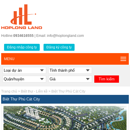
Hotline:
0934616555
| Email: info@hoplongland.com
Đăng nhập công ty
Đăng ký công ty
MENU
Trang chủ
>
Biệt thự - Liền kề
>
Biệt Thự Phú Cát City
Biệt Thự Phú Cát City