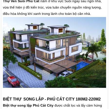
Thự Ven Suối Phú Cát
nằm ở khu vực Suối ngay sau ngôi nhà,
vừa thể hiện ý đồ kiến trúc, vừa luân chuyển nguồn năng lượng,
điều hòa không khí xanh trong lành cho toàn bộ căn nhà.
BIỆT THỰ SONG LẬP - PHÚ CÁT CITY 180M2-220M2
Biệt thự song lập Phú Cát City
được chắt lọc và lấy cảm hứng