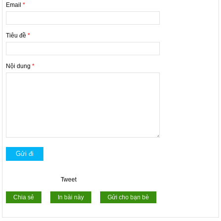
Email
*
Tiêu đề
*
Nội dung
*
Tweet
Chia sẻ
In bài này
Gửi cho bạn bè