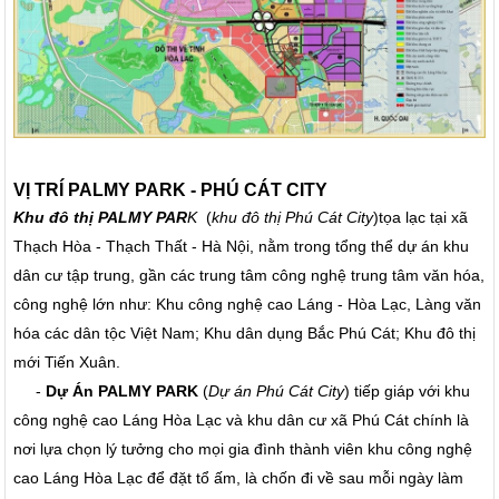
VỊ TRÍ PALMY PARK - PHÚ CÁT CITY
Khu đô thị PALMY PAR
K
(
khu đô thị Phú Cát City
)tọa lạc tại xã
Thạch Hòa - Thạch Thất - Hà Nội, nằm trong tổng thể dự án khu
dân cư tập trung, gần các trung tâm công nghệ trung tâm văn hóa,
công nghệ lớn như: Khu công nghệ cao Láng - Hòa Lạc, Làng văn
hóa các dân tộc Việt Nam; Khu dân dụng Bắc Phú Cát; Khu đô thị
mới Tiến Xuân.
-
Dự Án PALMY PARK
(
Dự án Phú Cát City
) tiếp giáp với khu
công nghệ cao Láng Hòa Lạc và khu dân cư xã Phú Cát chính là
nơi lựa chọn lý tưởng cho mọi gia đình thành viên khu công nghệ
cao Láng Hòa Lạc để đặt tổ ấm, là chốn đi về sau mỗi ngày làm