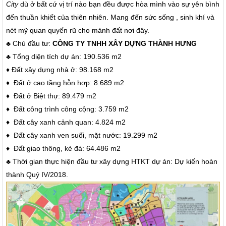
City
dù ở bất cứ vị trí nào bạn đều được hòa mình vào sự yên bình
đến thuần khiết của thiên nhiên. Mang đến sức sống , sinh khí và
nét mỹ quan quyến rũ cho mảnh đất nơi đây.
♣ Chủ đầu tư:
CÔNG TY TNHH XÂY DỰNG THÀNH HƯNG
♣ Tổng diện tích dự án: 190.536 m2
♦ Đất xây dựng nhà ở: 98.168 m2
♦ Đất ở cao tầng hỗn hợp: 8.689 m2
♦ Đất ở Biệt thự: 89.479 m2
♦ Đất công trình công cộng: 3.759 m2
♦ Đất cây xanh cảnh quan: 4.824 m2
♦ Đất cây xanh ven suối, mặt nước: 19.299 m2
♦ Đất giao thông, kè đá: 64.486 m2
♣ Thời gian thực hiện đầu tư xây dựng HTKT dự án: Dự kiến hoàn
thành Quý IV/2018.