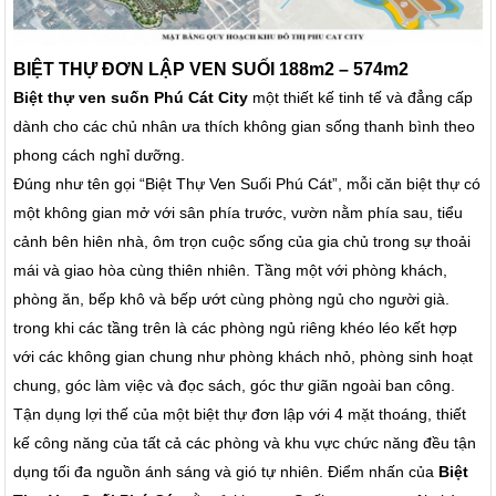
BIỆT THỰ ĐƠN LẬP VEN SUỐI 188m2 – 574m2
Biệt thự ven suốn Phú Cát City
một thiết kế tinh tế và đẳng cấp
dành cho các chủ nhân ưa thích không gian sống thanh bình theo
phong cách nghỉ dưỡng.
Đúng như tên gọi “
Biệt Thự Ven Suối Phú Cát
”, mỗi căn biệt thự có
một không gian mở với sân phía trước, vườn nằm phía sau, tiểu
cảnh bên hiên nhà, ôm trọn cuộc sống của gia chủ trong sự thoải
mái và giao hòa cùng thiên nhiên. Tầng một với phòng khách,
phòng ăn, bếp khô và bếp ướt cùng phòng ngủ cho người già.
trong khi các tầng trên là các phòng ngủ riêng khéo léo kết hợp
với các không gian chung như phòng khách nhỏ, phòng sinh hoạt
chung, góc làm việc và đọc sách, góc thư giãn ngoài ban công.
Tận dụng lợi thế của một biệt thự đơn lập với 4 mặt thoáng, thiết
kế công năng của tất cả các phòng và khu vực chức năng đều tận
dụng tối đa nguồn ánh sáng và gió tự nhiên. Điểm nhấn của
Biệt