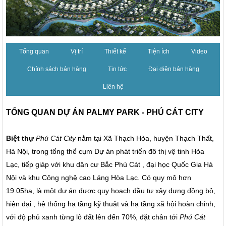
Tổng quan
Vị trí
Thiết kế
Tiện ích
Video
Chính sách bán hàng
Tin tức
Đại diện bán hàng
Liên hệ
TỔNG QUAN DỰ ÁN PALMY PARK - PHÚ CÁT CITY
Biệt thự
Phú Cát City
nằm tại Xã Thạch Hòa, huyện Thạch Thất,
Hà Nội, trong tổng thể cụm Dự án phát triển đô thị vệ tinh Hòa
Lạc, tiếp giáp với khu dân cư Bắc Phú Cát , đại học Quốc Gia Hà
Nội và khu Công nghệ cao Láng Hòa Lạc. Có quy mô hơn
19.05ha, là một dự án được quy hoạch đầu tư xây dựng đồng bộ,
hiện đại , hệ thống hạ tầng kỹ thuật và hạ tầng xã hội hoàn chỉnh,
với độ phủ xanh từng lô đất lên đến 70%, đặt chân tới
Phú Cát