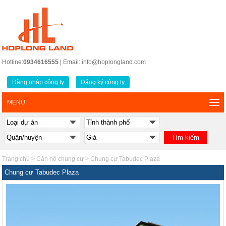
Hotline:
0934616555
| Email: info@hoplongland.com
Đăng nhập công ty
Đăng ký công ty
MENU
Trang chủ
>
Căn hộ chung cư
>
Chung cư Tabudec Plaza
Chung cư Tabudec Plaza