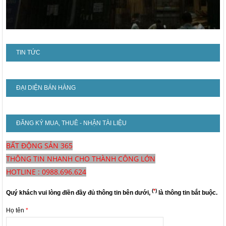
TIN TỨC
ĐẠI DIỆN BÁN HÀNG
ĐĂNG KÝ MUA, THUÊ - NHẬN TÀI LIỆU
BẤT ĐỘNG SẢN 365
THÔNG TIN NHANH CHO THÀNH CÔNG LỚN
HOTLINE : 0988.696.624
(
*
)
Quý khách vui lòng điền đầy đủ thông tin bên dưới,
là thông tin bắt buộc.
Họ tên
*