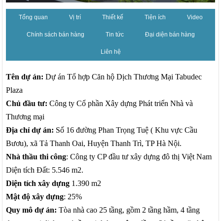
Tổng quan
Vị trí
Thiết kế
Tiện ích
Video
Chính sách bán hàng
Tin tức
Đại diện bán hàng
Liên hệ
Tên dự án:
Dự án Tổ hợp Căn hộ Dịch Thương Mại Tabudec
Plaza
Chủ đầu tư:
Công ty Cổ phần Xây dựng Phát triển Nhà và
Thương mại
Địa chỉ dự án:
Số 16 đường Phan Trọng Tuệ ( Khu vực Cầu
Bươu), xã Tả Thanh Oai, Huyện Thanh Trì, TP Hà Nội.
Nhà thầu thi công
: Công ty CP đầu tư xây dựng đô thị Việt Nam
Diện tích Đất: 5.546 m2.
Diện tích xây dựng
1.390 m2
Mật độ xây dựng
: 25%
Quy mô dự án:
Tòa nhà cao 25 tầng, gồm 2 tầng hầm, 4 tầng