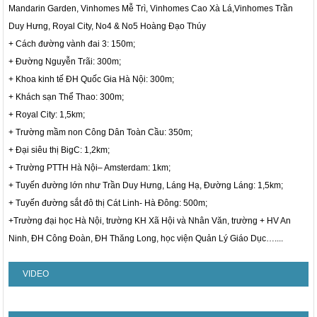
Mandarin Garden, Vinhomes Mễ Trì, Vinhomes Cao Xà Lá,Vinhomes Trần
Duy Hưng, Royal City, No4 & No5 Hoàng Đạo Thúy
+ Cách đường vành đai 3: 150m;
+ Đường Nguyễn Trãi: 300m;
+ Khoa kinh tế ĐH Quốc Gia Hà Nội: 300m;
+ Khách sạn Thể Thao: 300m;
+ Royal City: 1,5km;
+ Trường mầm non Công Dân Toàn Cầu: 350m;
+ Đại siêu thị BigC: 1,2km;
+ Trường PTTH Hà Nội– Amsterdam: 1km;
+ Tuyến đường lớn như Trần Duy Hưng, Láng Hạ, Đường Láng: 1,5km;
+ Tuyến đường sắt đô thị Cát Linh- Hà Đông: 500m;
+Trường đại học Hà Nội, trường KH Xã Hội và Nhân Văn, trường + HV An
Ninh, ĐH Công Đoàn, ĐH Thăng Long, học viện Quản Lý Giáo Dục…....
VIDEO