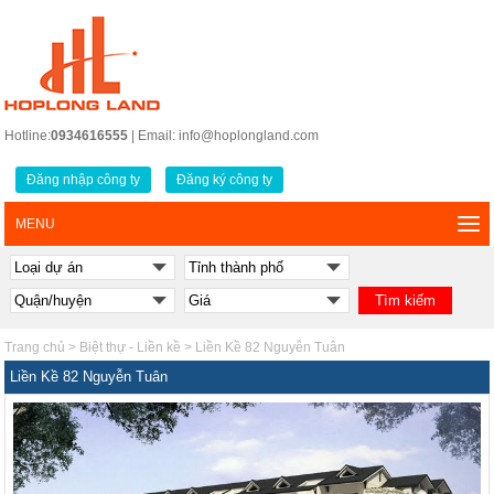
Hotline:
0934616555
| Email: info@hoplongland.com
Đăng nhập công ty
Đăng ký công ty
MENU
Trang chủ
>
Biệt thự - Liền kề
>
Liền Kề 82 Nguyễn Tuân
Liền Kề 82 Nguyễn Tuân