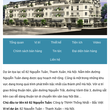
Tổng quan
Vị trí
Thiết kế
Tiện ích
Video
Chính sách bán hàng
Tin tức
Đại diện bán hàng
Liên hệ
Dự án tọa lạc số 82 Nguyễn Tuân, Thanh Xuân, Hà Nội. Nằm trên đường
Nguyễn Tuân đang được quy hoạch mở rộng. Cũng là một trong những khu
vực đang trong quá trình phát triển bậc nhất của thành phố Hà Nội. Với vị trí
giao thông thuận tiện, gần đường Nguyễn Trãi, đường Vành Đài 3, đường sắt
trên cao dễ dàng thuận lợi di chuyển lên sân bay Nội Bài…
Chủ đầu tư liền kề 82 Nguyễn Tuân:
Công ty TNHH Thống Nhất – Bắc Việt
Vị trí dự án
: 82 Nguyễn Tuân – Thanh Xuân – Hà Nội.