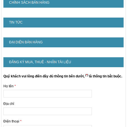
CHÍNH SÁCH BÁN HÀNG
TIN TỨC
ĐẠI DIỆN BÁN HÀNG
ĐĂNG KÝ MUA, THUÊ - NHẬN TÀI LIỆU
(
*
)
Quý khách vui lòng điền đầy đủ thông tin bên dưới,
là thông tin bắt buộc.
Họ tên
*
Địa chỉ
Điện thoại
*