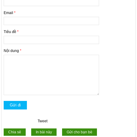
Email
*
Tiêu đề
*
Nội dung
*
Tweet
Chia sẻ
In bài này
Gửi cho bạn bè