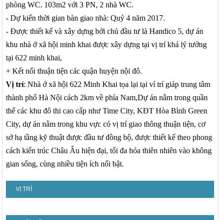
phòng WC. 103m2 với 3 PN, 2 nhà WC.
- Dự kiến thời gian bàn giao nhà: Quý 4 năm 2017.
- Được thiết kế và xây dựng bởi chủ đầu tư là Handico 5, dự án
khu
nhà ở xã hội minh khai
được xây dựng tại vị trí khá lý tưởng
tại 622 minh khai,
+ Kết nối thuận tiện các quận huyện nội đô.
Vị trí
:
Nhà ở xã hội 622 Minh Khai
 tọa lại tại ví trí giáp trung tâm 
thành phố Hà Nội cách 2km về phía Nam,Dự án nằm trong quần 
thể các khu đô thi cao cấp như Time City, KĐT Hòa Bình Green 
City, dự án nằm trong khu vực có vị trí giao thông thuận tiện, cơ 
sở hạ tầng kỹ thuật được đầu tư đồng bộ, được thiết kế theo phong 
cách kiến trúc Châu Âu hiện đại, tối đa hóa thiên nhiên vào không 
gian sống, cùng nhiều tiện ích nổi bật.
VỊ TRÍ