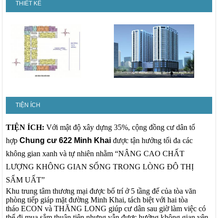
THIẾT KẾ
TIỆN ÍCH
TIỆN ÍCH:
Với mật độ xây dựng 35%, cộng đồng cư dân tổ
hợp
Chung cư 622 Minh Khai
được tận hưởng tối đa các
không gian xanh và tự nhiên nhằm “NÂNG CAO CHẤT
LƯỢNG KHÔNG GIAN SỐNG TRONG LÒNG ĐÔ THỊ
SẨM UẤT”
Khu trung tâm thương mại được bố trí ở 5 tầng đế của tòa văn
phòng tiếp giáp mặt đường Minh Khai, tách biệt với hai tòa
tháo ECON và THĂNG LONG giúp cư dân sau giờ làm việc có
thể đi mua sắm thuận tiện nhưng vẫn được hưởng không gian yên