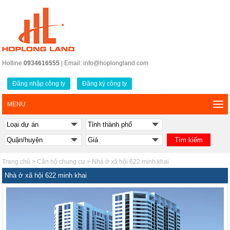
Hotline:
0934616555
| Email: info@hoplongland.com
Đăng nhập công ty
Đăng ký công ty
MENU
Trang chủ
>
Căn hộ chung cư
>
Nhà ở xã hội 622 minh khai
Nhà ở xã hội 622 minh khai