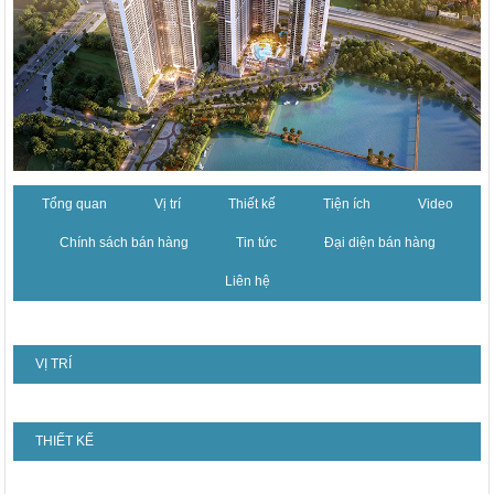
Tổng quan
Vị trí
Thiết kế
Tiện ích
Video
Chính sách bán hàng
Tin tức
Đại diện bán hàng
Liên hệ
VỊ TRÍ
THIẾT KẾ