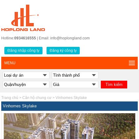
Hotline:
0934616555
| Email: info@hoplongland.com
Đăng nhập công ty
Đăng ký công ty
MENU
Trang chủ
>
Căn hộ chung cư
>
Vinhomes Skylake
Vinhomes Skylake