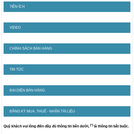
TIỆN ÍCH
VIDEO
CHÍNH SÁCH BÁN HÀNG
TIN TỨC
ĐẠI DIỆN BÁN HÀNG
ĐĂNG KÝ MUA, THUÊ - NHẬN TÀI LIỆU
(
*
)
Quý khách vui lòng điền đầy đủ thông tin bên dưới,
là thông tin bắt buộc.