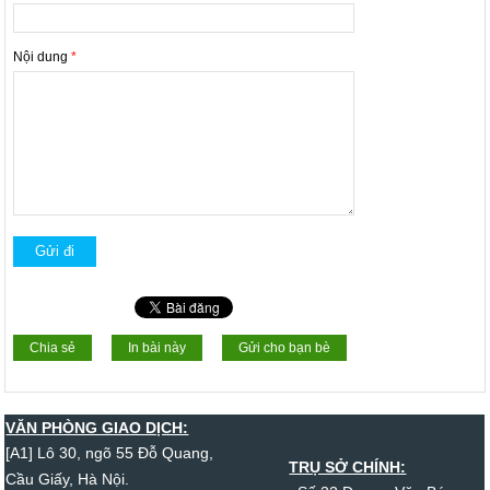
Nội dung
*
Chia sẻ
In bài này
Gửi cho bạn bè
VĂN PHÒNG GIAO DỊCH:
[A1] Lô 30, ngõ 55 Đỗ Quang,
TRỤ SỞ CHÍNH:
Cầu Giấy, Hà Nội.