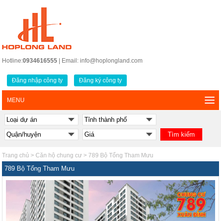
Hotline:
0934616555
| Email: info@hoplongland.com
Đăng nhập công ty
Đăng ký công ty
MENU
Trang chủ
>
Căn hộ chung cư
>
789 Bộ Tổng Tham Mưu
789 Bộ Tổng Tham Mưu