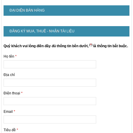
ĐẠI DIỆN BÁN HÀNG
ĐĂNG KÝ MUA, THUÊ - NHẬN TÀI LIỆU
(
*
)
Quý khách vui lòng điền đầy đủ thông tin bên dưới,
là thông tin bắt buộc.
Họ tên
*
Địa chỉ
Điện thoại
*
Email
*
Tiêu đề
*