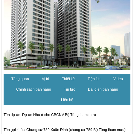
Tổng quan
Vị trí
Thiết kế
Tiện ích
Video
Chính sách bán hàng
Tin tức
Đại diện bán hàng
Liên hệ
Tên dự án: Dự án Nhà ở cho CBCNV Bộ Tổng tham mưu.
Tên gọi khác: Chung cư 789 Xuân Đỉnh (chung cư 789 Bộ Tổng tham mưu).