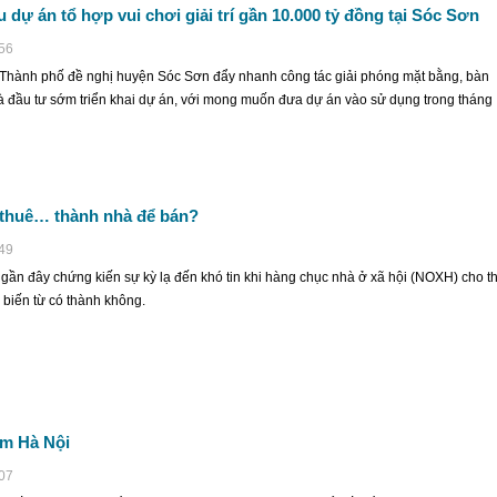
 dự án tổ hợp vui chơi giải trí gần 10.000 tỷ đồng tại Sóc Sơn
:56
Thành phố đề nghị huyện Sóc Sơn đẩy nhanh công tác giải phóng mặt bằng, bàn
à đầu tư sớm triển khai dự án, với mong muốn đưa dự án vào sử dụng trong tháng
 thuê… thành nhà để bán?
:49
gần đây chứng kiến sự kỳ lạ đến khó tin khi hàng chục nhà ở xã hội (NOXH) cho t
 biến từ có thành không.
âm Hà Nội
:07