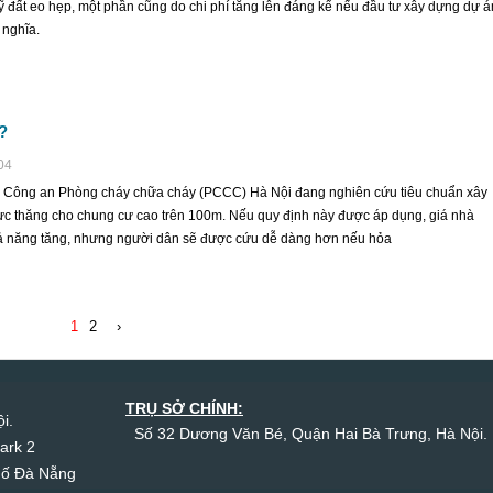
 đất eo hẹp, một phần cũng do chi phí tăng lên đáng kể nếu đầu tư xây dựng dự á
nghĩa.
?
04
 Công an Phòng cháy chữa cháy (PCCC) Hà Nội đang nghiên cứu tiêu chuẩn xây
ực thăng cho chung cư cao trên 100m. Nếu quy định này được áp dụng, giá nhà
ả năng tăng, nhưng người dân sẽ được cứu dễ dàng hơn nếu hỏa
1
2
›
TRỤ SỞ CHÍNH:
i.
Số 32 Dương Văn Bé, Quận Hai Bà Trưng, Hà Nội.
ark 2
hố Đà Nẵng