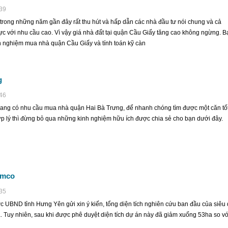
thăng?
:39
16:04 | 23/11/2016
rong những năm gần đây rất thu hút và hấp dẫn các nhà đầu tư nói chung và cả
Bộ Xây dựng và Công an Phòng c
c với nhu cầu cao. Vì vậy giá nhà đất tại quận Cầu Giấy tăng cao không ngừng. B
cháy (PCCC) Hà Nội đang nghiên c
h nghiệm mua nhà quận Cầu Giấy và tính toán kỹ càn
chuẩn xây dựng bãi đáp trực thăng
chung cư cao trên 100m. Nếu quy 
được...
g
:46
ang có nhu cầu mua nhà quận Hai Bà Trưng, để nhanh chóng tìm được một căn tố
ợp lý thì đừng bỏ qua những kinh nghiệm hữu ích được chia sẻ cho bạn dưới đây.
imco
:35
 UBND tỉnh Hưng Yên gửi xin ý kiến, tổng diện tích nghiên cứu ban đầu của siêu
. Tuy nhiên, sau khi được phê duyệt diện tích dự án này đã giảm xuống 53ha so vớ