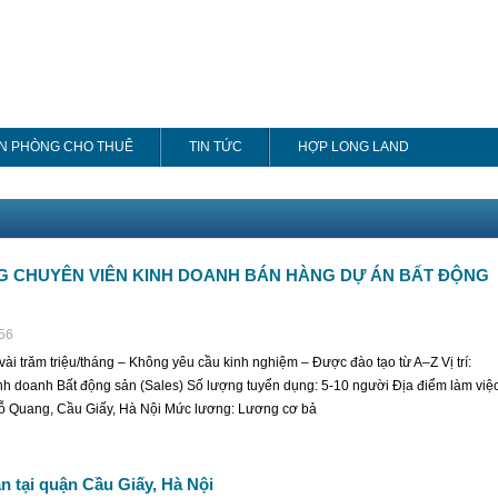
N PHÒNG CHO THUÊ
TIN TỨC
HỢP LONG LAND
G CHUYÊN VIÊN KINH DOANH BÁN HÀNG DỰ ÁN BẤT ĐỘNG
:56
ài trăm triệu/tháng – Không yêu cầu kinh nghiệm – Được đào tạo từ A–Z Vị trí:
h doanh Bất động sản (Sales) Số lượng tuyển dụng: 5-10 người Địa điểm làm việc
ỗ Quang, Cầu Giấy, Hà Nội Mức lương: Lương cơ bả
n tại quận Cầu Giấy, Hà Nội
Chung cư sắp phải xây bãi đỗ 