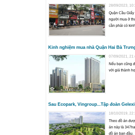
28/09/2023, 10
Quận Cầu Giấy t
người mua ở thự
cần phải có kin
Kinh nghiệm mua nhà Quận Hai Bà Trưn
07/09/2021, 21
Nếu bạn cũng đ
với giá thành h
Sau Ecopark, Vingroup...Tập đoàn Gelex
18/10/2019, 22
Theo đồ án được
án này là 347ha
đồ án ban đầu.