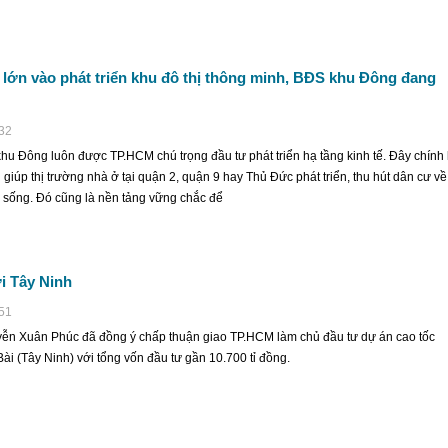
ớn vào phát triển khu đô thị thông minh, BĐS khu Đông đang
:32
khu Đông luôn được TP.HCM chú trọng đầu tư phát triển hạ tầng kinh tế. Đây chính 
n giúp thị trường nhà ở tại quận 2, quận 9 hay Thủ Đức phát triển, thu hút dân cư về
h sống. Đó cũng là nền tảng vững chắc để
i Tây Ninh
:51
ễn Xuân Phúc đã đồng ý chấp thuận giao TP.HCM làm chủ đầu tư dự án cao tốc
i (Tây Ninh) với tổng vốn đầu tư gần 10.700 tỉ đồng.