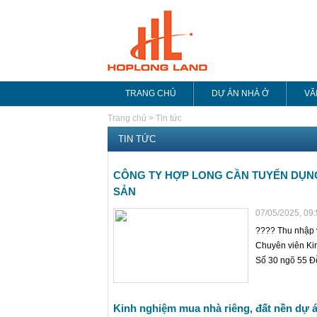
TRANG CHỦ
DỰ ÁN NHÀ Ở
VĂ
Trang chủ
>
Tin tức
TIN TỨC
CÔNG TY HỢP LONG CẦN TUYỂN DỤN
SẢN
07/05/2025, 09
???? Thu nhập v
Chuyên viên Kin
Số 30 ngõ 55 Đ
Kinh nghiệm mua nhà riêng, đất nền dự á