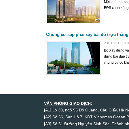
Một phần do quỹ
BĐS xanh đúng 
Chung cư sắp phải xây bãi đỗ trực thăng
23/11/2016, 16:
Bộ Xây dựng và
dựng bãi đáp tr
chung cư có kh
VĂN PHÒNG GIAO DỊCH:
[A1] Lô 30, ngõ 55 Đỗ Quang, Cầu Giấy, Hà Nộ
[A2] Số 66, San Hô 7, KĐT Vinhomes Ocean P
[A3] Số 61 Đường Nguyễn Sinh Sắc, Thành p