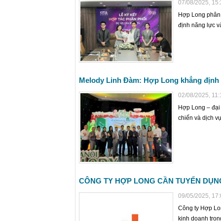
07/08/2025, 15
Hợp Long phân p
định năng lực v
Melody Linh Đàm: Hợp Long khẳng định v
02/08/2025, 11:
Hợp Long – đại 
chiến và dịch v
CÔNG TY HỢP LONG CẦN TUYỂN DỤNG 
09/05/2025, 17
Công ty Hợp Lon
kinh doanh tron