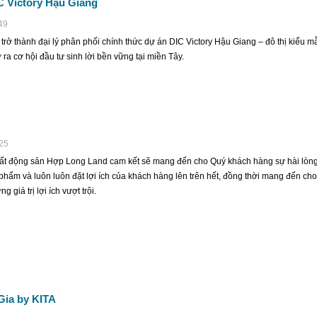
C Victory Hậu Giang
49
rở thành đại lý phân phối chính thức dự án DIC Victory Hậu Giang – đô thị kiểu m
 ra cơ hội đầu tư sinh lời bền vững tại miền Tây.
:25
Bất động sản Hợp Long Land cam kết sẽ mang đến cho Quý khách hàng sự hài lòn
phẩm và luôn luôn đặt lợi ích của khách hàng lên trên hết, đồng thời mang đến cho
 giá trị lợi ích vượt trội.
Gia by KITA