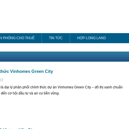
N PHÒNG CHO THUÊ
TIN TỨC
HỢP LONG LAND
 thức Vinhomes Green City
:22
à đại lý phân phối chính thức dự án Vinhomes Green City – đô thị xanh chuẩn
đến cơ hội đầu tư và an cư bền vững.