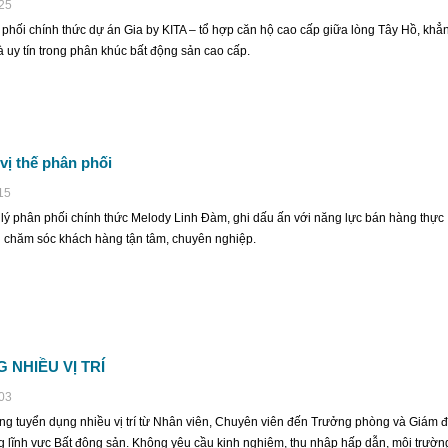
:25
hối chính thức dự án Gia by KITA – tổ hợp căn hộ cao cấp giữa lòng Tây Hồ, khẳ
à uy tín trong phân khúc bất động sản cao cấp.
ị thế phân phối
15
lý phân phối chính thức Melody Linh Đàm, ghi dấu ấn với năng lực bán hàng thực
ụ chăm sóc khách hàng tận tâm, chuyên nghiệp.
NHIỀU VỊ TRÍ
:03
g tuyển dụng nhiều vị trí từ Nhân viên, Chuyên viên đến Trưởng phòng và Giám 
g lĩnh vực Bất động sản. Không yêu cầu kinh nghiệm, thu nhập hấp dẫn, môi trườn