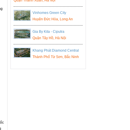
Quận Thanh Xuân, Hà Nội
ng
Vinhomes Green City
Huyện Đức Hòa, Long An
Gia By Kita - Ciputra
Quận Tây Hồ, Hà Nội
Khang Phát Diamond Central
Thành Phố Từ Sơn, Bắc Ninh
đốc
g