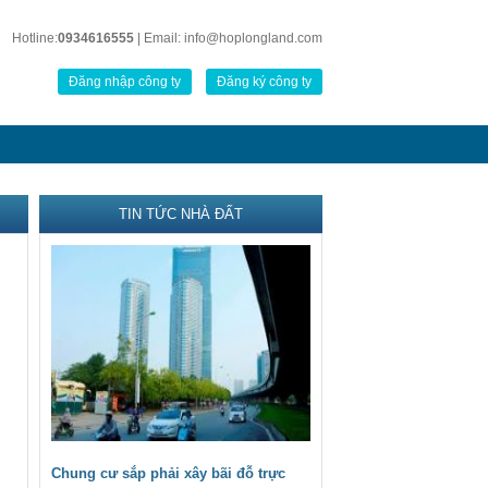
Hotline:
0934616555
| Email: info@hoplongland.com
Đăng nhập công ty
Đăng ký công ty
TIN TỨC NHÀ ĐẤT
Chung cư sắp phải xây bãi đỗ trực
Thủ tướng đồng ý giải ngâ