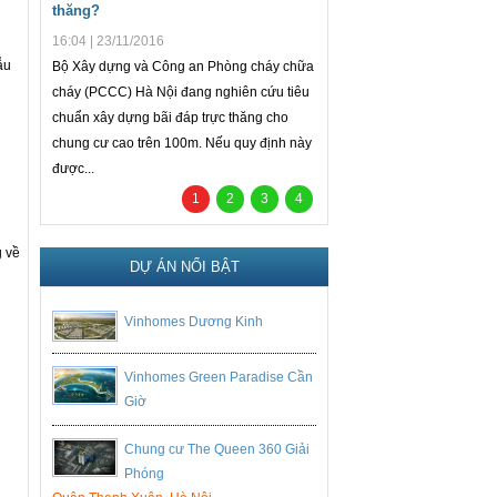
thăng?
khi hết gói 30.000 tỉ đồng
16:04 | 23/11/2016
19:30 | 31/03/2016
ẫu
Bộ Xây dựng và Công an Phòng cháy chữa
Thủ tướng Chính phủ đồng ý đề
cháy (PCCC) Hà Nội đang nghiên cứu tiêu
Ngân hàng Nhà nước tiếp tục tri
chuẩn xây dựng bãi đáp trực thăng cho
30.000 tỉ đồng đến khi giải ngâ
chung cư cao trên 100m. Nếu quy định này
được...
1
2
3
4
g về
DỰ ÁN NỔI BẬT
Vinhomes Dương Kinh
Vinhomes Green Paradise Cần
Giờ
Chung cư The Queen 360 Giải
Phóng