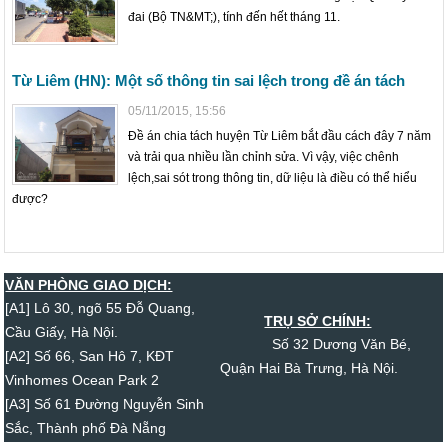
đai (Bộ TN&MT;), tính đến hết tháng 11.
Từ Liêm (HN): Một số thông tin sai lệch trong đề án tách
05/11/2015, 15:56
Đề án chia tách huyện Từ Liêm bắt đầu cách đây 7 năm
và trải qua nhiều lần chỉnh sửa. Vì vậy, việc chênh
lệch,sai sót trong thông tin, dữ liệu là điều có thể hiểu
được?
VĂN PHÒNG GIAO DỊCH:
[A1] Lô 30, ngõ 55 Đỗ Quang,
TRỤ SỞ CHÍNH:
Cầu Giấy, Hà Nội.
Số 32 Dương Văn Bé,
[A2] Số 66, San Hô 7, KĐT
Quận Hai Bà Trưng, Hà Nội.
Vinhomes Ocean Park 2
[A3] Số 61 Đường Nguyễn Sinh
Sắc, Thành phố Đà Nẵng