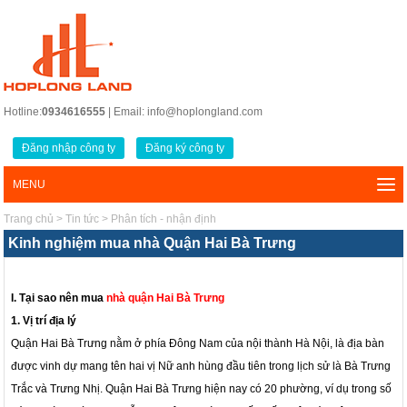
Hotline:
0934616555
| Email: info@hoplongland.com
Đăng nhập công ty
Đăng ký công ty
MENU
Trang chủ
>
Tin tức
>
Phân tích - nhận định
Kinh nghiệm mua nhà Quận Hai Bà Trưng
I. Tại sao nên mua
nhà quận Hai Bà Trưng
1. Vị trí địa lý
Quận Hai Bà Trưng nằm ở phía Đông Nam của nội thành Hà Nội, là địa bàn
được vinh dự mang tên hai vị Nữ anh hùng đầu tiên trong lịch sử là Bà Trưng
Trắc và Trưng Nhị. Quận Hai Bà Trưng hiện nay có 20 phường, ví dụ trong số