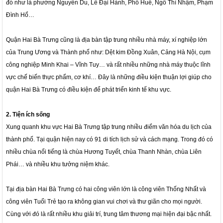
đó như là phường Nguyễn Du, Lê Đại Hành, Phố Huế, Ngô Thì Nhậm, Phạm
Đình Hổ…
Quận Hai Bà Trưng cũng là địa bàn tập trung nhiều nhà máy, xí nghiệp lớn
của Trung Ương và Thành phố như: Dệt kim Đồng Xuân, Cảng Hà Nội, cụm
công nghiệp Minh Khai – Vĩnh Tuy… và rất nhiều những nhà máy thuộc lĩnh
vực chế biến thực phẩm, cơ khí… Đây là những điều kiện thuận lợi giúp cho
quận Hai Bà Trưng có điều kiện để phát triển kinh tế khu vực.
2. Tiện ích sống
Xung quanh khu vực Hai Bà Trưng tập trung nhiều điểm văn hóa du lịch của
thành phố. Tại quận hiện nay có 91 di tích lịch sử và cách mạng. Trong đó có
nhiều chùa nổi tiếng là chùa Hương Tuyết, chùa Thanh Nhàn, chùa Liên
Phái… và nhiều khu tưởng niệm khác.
Tại địa bàn Hai Bà Trưng có hai công viên lớn là công viên Thống Nhất và
công viên Tuổi Trẻ tạo ra không gian vui chơi và thư giãn cho mọi người.
Cùng với đó là rất nhiều khu giải trí, trung tâm thương mại hiện đại bậc nhất.