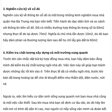
3. Nghiên cứu kỹ về sổ đỏ
Nghiên cứu kỹ về thông tin sổ đỏ là một trong những kinh nghiệm mua nhà
quận Hai Bà Trưng mà bạn nên biết. Tiến hành đo đạc diện tích và so sánh
với thông tin trên sổ đỏ. Đã có nhiều trường hợp thông tin trong sổ là 60m2
nhưng thực tế đo lại được 70m2. Nghĩa là chủ nhà lấn được 10m2, do đó bạn
hãy đàm phán và thương lượng làm sao để họ chỉ lấy giá đất là 60m2.
4. Kiểm tra chất lượng xây dựng và môi trường xung quanh
Trước khi cân nhắc đặt bút ký hợp đồng mua nhà, bạn hãy đảm bảo rằng
mình đã kiểm tra kỹ chất lượng ngôi nhà đó. Việc làm này sẽ giúp bạn tránh
được những rắc rối khi vào ở. Trên thực tế đã có nhiều ngôi nhà, trước khi
bán đã trang hoàng lại để che đi khuyết điểm như thấm dột, điện nước, nứt
nẻ.
Ngoài ra, việc tìm hiểu cư dân sinh sống xung quanh nơi bạn mua nhà cũng
là một việc cần thiết. Sau khi mua nhà bạn sẽ định cư lâu dài, do đó hãy tìm
một nơi có trình độ dân trí cao, mọi người có nếp sống văn minh và đoàn kết.