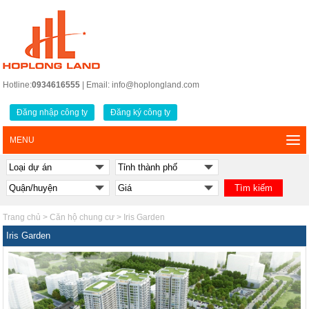
Hotline:
0934616555
| Email: info@hoplongland.com
Đăng nhập công ty
Đăng ký công ty
MENU
Trang chủ
>
Căn hộ chung cư
>
Iris Garden
Iris Garden