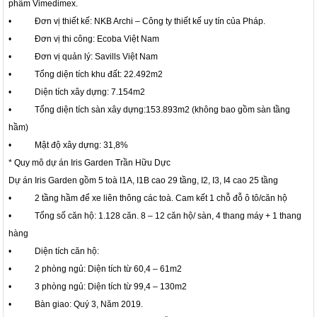
phẩm Vimedimex.
• Đơn vị thiết kế: NKB Archi – Công ty thiết kế uy tín của Pháp.
• Đơn vị thi công: Ecoba Việt Nam
• Đơn vị quản lý: Savills Việt Nam
• Tổng diện tích khu đất: 22.492m2
• Diện tích xây dựng: 7.154m2
• Tổng diện tích sàn xây dựng:153.893m2 (không bao gồm sàn tầng
hầm)
• Mật độ xây dựng: 31,8%
* Quy mô dự án Iris Garden Trần Hữu Dực
Dự án Iris Garden gồm 5 toà I1A, I1B cao 29 tầng, I2, I3, I4 cao 25 tầng
• 2 tầng hầm để xe liên thông các toà. Cam kết 1 chỗ đỗ ô tô/căn hộ
• Tổng số căn hộ: 1.128 căn. 8 – 12 căn hộ/ sàn, 4 thang máy + 1 thang
hàng
• Diện tích căn hộ:
• 2 phòng ngủ: Diện tích từ 60,4 – 61m2
• 3 phòng ngủ: Diện tích từ 99,4 – 130m2
• Bàn giao: Quý 3, Năm 2019.