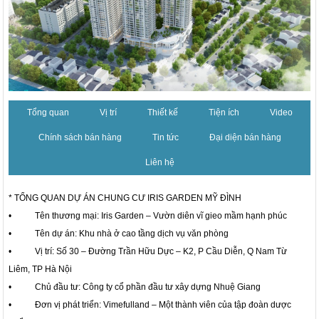
Tổng quan
Vị trí
Thiết kế
Tiện ích
Video
Chính sách bán hàng
Tin tức
Đại diện bán hàng
Liên hệ
* TỔNG QUAN DỰ ÁN CHUNG CƯ IRIS GARDEN MỸ ĐÌNH
• Tên thương mại: Iris Garden – Vườn diên vĩ gieo mầm hạnh phúc
• Tên dự án: Khu nhà ở cao tầng dịch vụ văn phòng
• Vị trí: Số 30 – Đường Trần Hữu Dực – K2, P Cầu Diễn, Q Nam Từ
Liêm, TP Hà Nội
• Chủ đầu tư: Công ty cổ phần đầu tư xây dựng Nhuệ Giang
• Đơn vị phát triển: Vimefulland – Một thành viên của tập đoàn dược