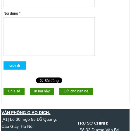
Nội dung
*
Chia sẻ
In bài này
Gửi cho bạn bè
VĂN PHÒNG GIAO DỊCH:
[A1] Lô 30, ngõ 55 Đỗ Quang,
TRỤ SỞ CHÍNH:
Cầu Giấy, Hà Nội.
Số 32 Dương Văn Bé,