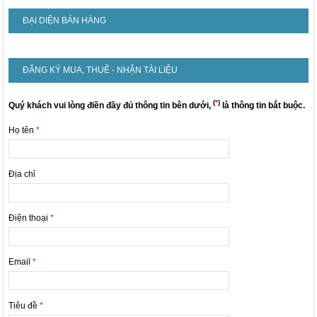
ĐẠI DIỆN BÁN HÀNG
ĐĂNG KÝ MUA, THUÊ - NHẬN TÀI LIỆU
(
*
)
Quý khách vui lòng điền đầy đủ thông tin bên dưới,
là thông tin bắt buộc.
Họ tên
*
Địa chỉ
Điện thoại
*
Email
*
Tiêu đề
*