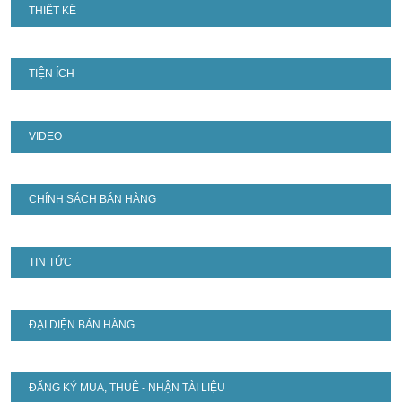
THIẾT KẾ
TIỆN ÍCH
VIDEO
CHÍNH SÁCH BÁN HÀNG
TIN TỨC
ĐẠI DIỆN BÁN HÀNG
ĐĂNG KÝ MUA, THUÊ - NHẬN TÀI LIỆU