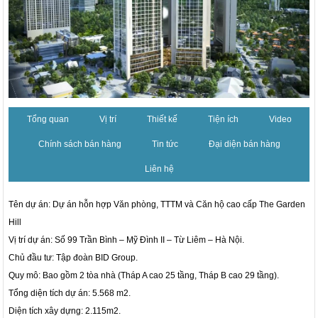
Tổng quan
Vị trí
Thiết kế
Tiện ích
Video
Chính sách bán hàng
Tin tức
Đại diện bán hàng
Liên hệ
Tên dự án: Dự án hỗn hợp Văn phòng, TTTM và Căn hộ cao cấp The Garden
Hill
Vị trí dự án: Số 99 Trần Bình – Mỹ Đình II – Từ Liêm – Hà Nội.
Chủ đầu tư: Tập đoàn BID Group.
Quy mô: Bao gồm 2 tòa nhà (Tháp A cao 25 tầng, Tháp B cao 29 tầng).
Tổng diện tích dự án: 5.568 m2.
Diện tích xây dựng: 2.115m2.