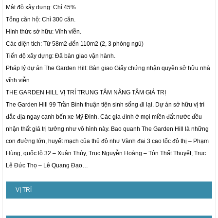
Mật độ xây dựng: Chỉ 45%.
Tổng căn hộ: Chỉ 300 căn.
Hình thức sở hữu: Vĩnh viễn.
Các diện tích: Từ 58m2 đến 110m2 (2, 3 phòng ngủ)
Tiến độ xây dựng: Đã bàn giao vận hành.
Pháp lý dự án The Garden Hill: Bàn giao Giấy chứng nhận quyền sở hữu nhà
vĩnh viễn.
THE GARDEN HILL VỊ TRÍ TRUNG TÂM NÂNG TẦM GIÁ TRỊ
The Garden Hill 99 Trần Bình thuận tiện sinh sống đi lại. Dự án sở hữu vị trí
đắc địa ngay cạnh bến xe Mỹ Đình. Các gia đình ở mọi miền đất nước đều
nhận thất giá trị tưởng như vô hình này. Bao quanh The Garden Hill là những
con đường lớn, huyết mạch của thủ đô như Vành đai 3 cao tốc đô thị – Phạm
Hùng, quốc lộ 32 – Xuân Thủy, Trục Nguyễn Hoàng – Tôn Thất Thuyết, Trục
Lê Đức Thọ – Lê Quang Đạo…
VỊ TRÍ