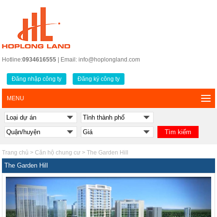
Hotline:
0934616555
| Email: info@hoplongland.com
Đăng nhập công ty
Đăng ký công ty
MENU
Trang chủ
>
Căn hộ chung cư
>
The Garden Hill
The Garden Hill