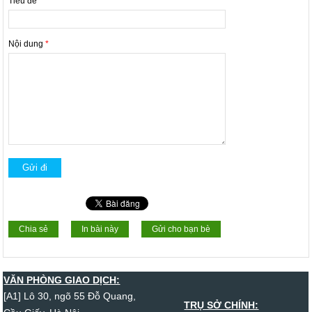
Tiêu đề
*
Nội dung
*
Chia sẻ
In bài này
Gửi cho bạn bè
VĂN PHÒNG GIAO DỊCH:
[A1] Lô 30, ngõ 55 Đỗ Quang,
TRỤ SỞ CHÍNH: