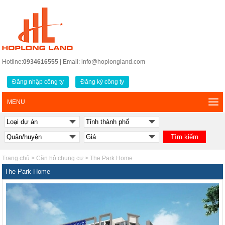
Hotline:
0934616555
| Email: info@hoplongland.com
Đăng nhập công ty
Đăng ký công ty
MENU
Trang chủ
>
Căn hộ chung cư
>
The Park Home
The Park Home