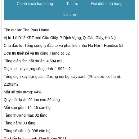
Chính sách bán hàng
Tin tức
Đại diện bán hàng
Liên hệ
Tên dự án: The Park Home
Vị trí: Lô D12 KĐT mới Cầu Giấy, P. Dịch Vọng, Q. Cầu Giấy, Hà Nội
Chủ đầu tư: Tổng công ty đầu tư và phát triển nhà Hà Nội – Handico 52
Đơn thị thiết kế và thi công: Handico 52
Tổng diện tích đất dự án: 4.504 m2
Diện tích xây dựng công trình: 1.992 m2
Tổng diện xây dựng sân, đường nội bộ, cây xanh (Phía dưới có hầm):
2.203m2
Mật độ xây dựng: 44%
Quy mô dự án 01 tòa cao 29 tầng
Mỗi sàn gồm: 14- 15 căn hộ
Tầng thương mại: 02 tầng
Tầng hầm: 03 tầng
Tổng số căn hộ: 398 căn hộ
Dự kiến hoàn thành: Quý II năm 2021.