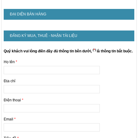
ĐẠI DIỆN BÁN HÀNG
ĐĂNG KÝ MUA, THUÊ - NHẬN TÀI LIỆU
(
*
)
Quý khách vui lòng điền đầy đủ thông tin bên dưới,
là thông tin bắt buộc.
Họ tên
*
Địa chỉ
Điện thoại
*
Email
*