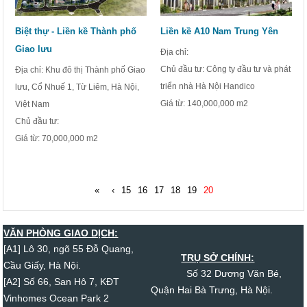
Biệt thự - Liền kề Thành phố
Liền kề A10 Nam Trung Yên
Giao lưu
Địa chỉ:
Chủ đầu tư: Công ty đầu tư và phát
Địa chỉ: Khu đô thị Thành phố Giao
triển nhà Hà Nội Handico
lưu, Cổ Nhuế 1, Từ Liêm, Hà Nội,
Giá từ:
140,000,000 m2
Việt Nam
Chủ đầu tư:
Giá từ:
70,000,000 m2
«
‹
15
16
17
18
19
20
VĂN PHÒNG GIAO DỊCH:
[A1] Lô 30, ngõ 55 Đỗ Quang,
TRỤ SỞ CHÍNH:
Cầu Giấy, Hà Nội.
Số 32 Dương Văn Bé,
[A2] Số 66, San Hô 7, KĐT
Quận Hai Bà Trưng, Hà Nội.
Vinhomes Ocean Park 2