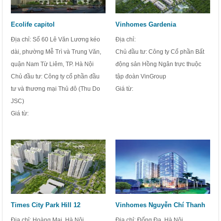
Ecolife capitol
Vinhomes Gardenia
Địa chỉ: Số 60 Lê Văn Lương kéo
Địa chỉ:
dài, phường Mễ Trì và Trung Văn,
Chủ đầu tư: Công ty Cổ phần Bất
quận Nam Từ Liêm, TP. Hà Nội
động sản Hồng Ngân trực thuộc
Chủ đầu tư: Công ty cổ phần đầu
tập đoàn VinGroup
tư và thương mại Thủ đô (Thu Do
Giá từ:
JSC)
Giá từ:
Times City Park Hill 12
Vinhomes Nguyễn Chí Thanh
Địa chỉ: Hoàng Mai, Hà Nội
Địa chỉ: Đống Đa, Hà Nội