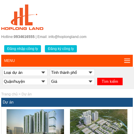
Hotline:
0934616555
| Email: info@hoplongland.com
Đăng nhập công ty
Đăng ký công ty
MENU
Trang chủ
>
Dự án
Dự án