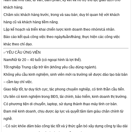
Nắm bắt nhu cầu, tư vấn, đàm phán, ký kết và hỗ trợ thủ tục giao dịch cho
khách hàng.
Chăm sóc khách hàng trước, trong và sau bán; duy trì quan hệ với khách
hàng cũ và khách hàng tiềm năng.
Lập kế hoạch và triển khai chiến lược kinh doanh theo nhóm/cá nhân.
Báo cáo kết quả công việc theo ngày/tuần/tháng; thực hiện các công việc
khác theo chỉ đạo.
✅YÊU CẦU ỨNG VIÊN
Nam/Nữ từ 20 – 40 tuổi (có ngoại hình là lợi thế).
Tốt nghiệp Trung cấp trở lên (không yêu cầu đúng ngành).
Không yêu cầu kinh nghiệm, sinh viên mới ra trường sẽ được đào tạo bài bản
– cầm tay chỉ việc.
Giao tiếp tốt, tư duy tích cực, tác phong chuyên nghiệp, có tinh thần cầu tiến.
Ưu tiên có kinh nghiệm trong BĐS, tài chính, bảo hiểm, kinh doanh thị trường.
Có phương tiện di chuyển, laptop, sử dụng thành thạo máy tính cơ bản.
Đam mê kinh doanh, chịu được áp lực và quyết tâm làm giàu chân chính từ
nghề.
- Có sức khỏe đảm bảo công tác tốt và ý thức gắn bó xây dựng công ty lâu dài