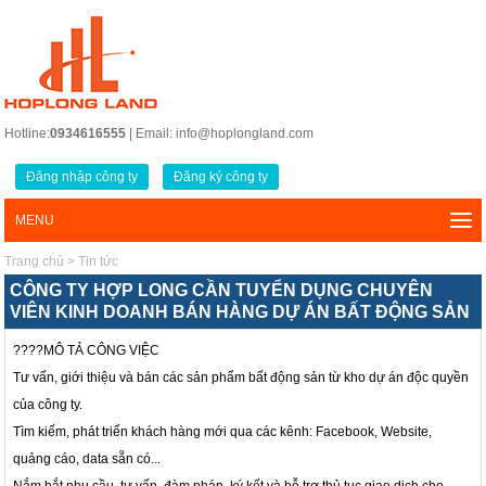
Hotline:
0934616555
| Email: info@hoplongland.com
Đăng nhập công ty
Đăng ký công ty
MENU
Trang chủ
>
Tin tức
CÔNG TY HỢP LONG CẦN TUYỂN DỤNG CHUYÊN
VIÊN KINH DOANH BÁN HÀNG DỰ ÁN BẤT ĐỘNG SẢN
????MÔ TẢ CÔNG VIỆC
Tư vấn, giới thiệu và bán các sản phẩm bất động sản từ kho dự án độc quyền
của công ty.
Tìm kiếm, phát triển khách hàng mới qua các kênh: Facebook, Website,
quảng cáo, data sẵn có...