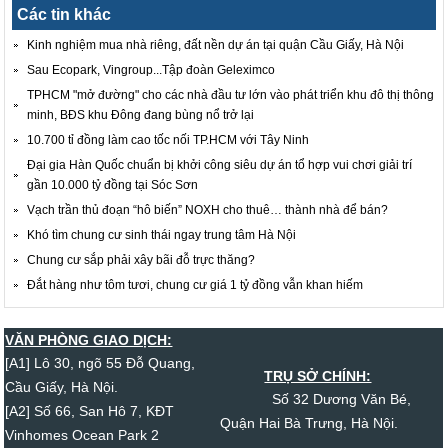
Các tin khác
Kinh nghiệm mua nhà riêng, đất nền dự án tại quận Cầu Giấy, Hà Nội
Sau Ecopark, Vingroup...Tập đoàn Geleximco
TPHCM "mở đường" cho các nhà đầu tư lớn vào phát triển khu đô thị thông
minh, BĐS khu Đông đang bùng nổ trở lại
10.700 tỉ đồng làm cao tốc nối TP.HCM với Tây Ninh
Đại gia Hàn Quốc chuẩn bị khởi công siêu dự án tổ hợp vui chơi giải trí
gần 10.000 tỷ đồng tại Sóc Sơn
Vạch trần thủ đoạn “hô biến” NOXH cho thuê… thành nhà để bán?
Khó tìm chung cư sinh thái ngay trung tâm Hà Nội
Chung cư sắp phải xây bãi đỗ trực thăng?
Đắt hàng như tôm tươi, chung cư giá 1 tỷ đồng vẫn khan hiếm
VĂN PHÒNG GIAO DỊCH:
[A1] Lô 30, ngõ 55 Đỗ Quang,
TRỤ SỞ CHÍNH:
Cầu Giấy, Hà Nội.
Số 32 Dương Văn Bé,
[A2] Số 66, San Hô 7, KĐT
Quận Hai Bà Trưng, Hà Nội.
Vinhomes Ocean Park 2