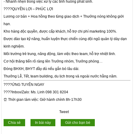
- Nhanh nhẹn trong việc xử lý các tình huống phát sinh.
????QUYỀN LỢI – PHÚC LỢI
Lương cơ bản + Hoa hồng theo từng giao dịch + Thưởng nóng không giới
hạn.
Kho hàng độc quyền, được cấp khách, hỗ trợ chi phí marketing 100%.
Được đào tạo kỹ năng, huấn luyện thực chiến cùng đội ngũ quản lý dày dạn
kinh nghiệm.
Môi trường trẻ trung, năng động, làm việc theo team, hỗ trợ nhiệt tình.
Cơ hội thăng tiến rõ ràng lên Trưởng nhóm, Trưởng phòng…
Đóng BHXH, BHYT đầy đủ nếu gắn bó lâu dài.
Thưởng Lễ, Tết, team building, du lịch trong và ngoài nước hằng năm.
????ỨNG TUYỂN NGAY
????Inbox/Zalo: Ms. Linh 098 301 8204
⏰ Thời gian làm việc: Giờ hành chính 8h-17h30
Tweet
Chia sẻ
In bài này
Gửi cho bạn bè