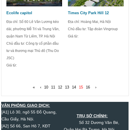
Ecolife capitol
Times City Park Hill 12
Địa chỉ: Số 60 Lê Văn Lương kéo
Địa chỉ: Hoàng Mai, Hà Nội
dài, phường Mễ Trì và Trung Văn,
Chủ đầu tư: Tập đoàn Vingroup
quận Nam Từ Liêm, TP. Hà Nội
Giá từ:
Chủ đầu tư: Công ty cổ phần đầu
tư và thương mại Thủ đô (Thu Do
JSC)
Giá từ:
«
‹
10
11
12
13
14
15
16
›
VĂN PHÒNG GIAO DỊCH:
[A1] Lô 30, ngõ 55 Đỗ Quang,
TRỤ SỞ CHÍNH:
Cầu Giấy, Hà Nội.
Số 32 Dương Văn Bé,
[A2] Số 66, San Hô 7, KĐT
Quận Hai Bà Trưng, Hà Nội.