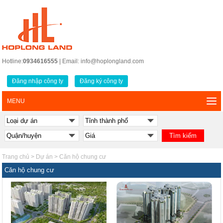
Hotline:
0934616555
| Email: info@hoplongland.com
Đăng nhập công ty
Đăng ký công ty
MENU
Trang chủ
>
Dự án
>
Căn hộ chung cư
Căn hộ chung cư