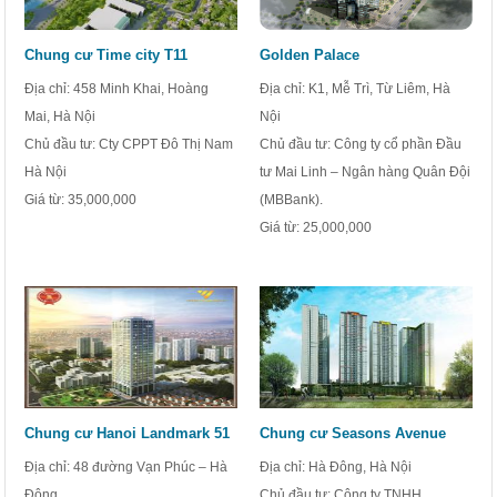
Chung cư Time city T11
Golden Palace
Địa chỉ: 458 Minh Khai, Hoàng
Địa chỉ: K1, Mễ Trì, Từ Liêm, Hà
Mai, Hà Nội
Nội
Chủ đầu tư: Cty CPPT Đô Thị Nam
Chủ đầu tư: Công ty cổ phần Đầu
Hà Nội
tư Mai Linh – Ngân hàng Quân Đội
Giá từ:
35,000,000
(MBBank).
Giá từ:
25,000,000
Chung cư Hanoi Landmark 51
Chung cư Seasons Avenue
Địa chỉ: 48 đường Vạn Phúc – Hà
Địa chỉ: Hà Đông, Hà Nội
Đông
Chủ đầu tư: Công ty TNHH