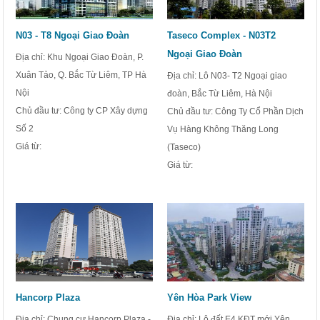
N03 - T8 Ngoại Giao Đoàn
Taseco Complex - N03T2
Ngoại Giao Đoàn
Địa chỉ: Khu Ngoại Giao Đoàn, P.
Xuân Tảo, Q. Bắc Từ Liêm, TP Hà
Địa chỉ: Lô N03- T2 Ngoại giao
Nội
đoàn, Bắc Từ Liêm, Hà Nội
Chủ đầu tư: Công ty CP Xây dựng
Chủ đầu tư: Công Ty Cổ Phần Dịch
Số 2
Vụ Hàng Không Thăng Long
Giá từ:
(Taseco)
Giá từ:
Hancorp Plaza
Yên Hòa Park View
Địa chỉ: Chung cư Hancorp Plaza -
Địa chỉ: Lô đất E4 KĐT mới Yên