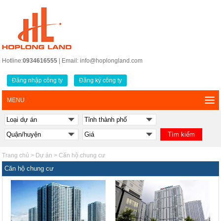
Hotline:
0934616555
| Email: info@hoplongland.com
Đăng nhập công ty
Đăng ký công ty
MENU
Trang chủ
>
Dự án
>
Căn hộ chung cư
Căn hộ chung cư