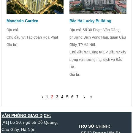
Mandarin Garden
Bắc Hà Lucky Building
Địa chỉ:
Địa chỉ: Số 30 Phạm Văn Đồng,
Chủ đầu tư: Tập đoàn Hoà Phát
phường Dịch Vọng Hậu, quận Cầu
Giá từ:
Giấy, TP Hà Nội.
Chủ đầu tư: Công ty CP Đầu tư xây
dựng và thương mại dịch vụ Bắc
Hà.
Giá từ:
‹
1
2
3
4
5
6
7
›
»
VĂN PHÒNG GIAO DỊCH:
[A1] Lô 30, ngõ 55 Đỗ Quang,
TRỤ SỞ CHÍNH:
Cầu Giấy, Hà Nội.
Số 32 Dương Văn Bé,