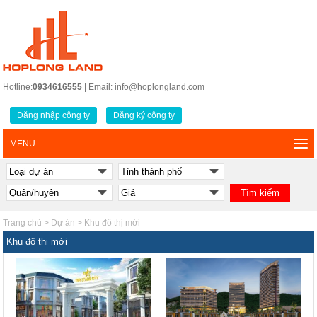
Hotline:
0934616555
| Email: info@hoplongland.com
Đăng nhập công ty
Đăng ký công ty
MENU
Trang chủ
>
Dự án
>
Khu đô thị mới
Khu đô thị mới