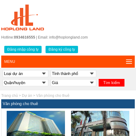
Hotline:
0934616555
| Email: info@hoplongland.com
Đăng nhập công ty
Đăng ký công ty
MENU
Trang chủ
>
Dự án
>
Văn phòng cho thuê
Văn phòng cho thuê