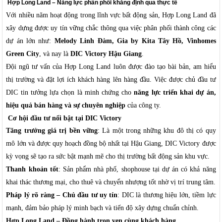
Hợp Long Land – Năng lực phân phối khẳng định qua thực tế
Với nhiều năm hoạt động trong lĩnh vực bất động sản, Hợp Long Land đã
xây dựng được uy tín vững chắc thông qua việc phân phối thành công các
dự án lớn như:
Melody Linh Đàm, Gia by Kita Tây Hồ, Vinhomes
Green City
, và nay là
DIC Victory Hậu Giang
.
Đội ngũ tư vấn của Hợp Long Land luôn được đào tạo bài bản, am hiểu
thị trường và đặt lợi ích khách hàng lên hàng đầu. Việc được chủ đầu tư
DIC tin tưởng lựa chọn là minh chứng cho
năng lực triển khai dự án,
hiệu quả bán hàng và sự chuyên nghiệp
của công ty.
Cơ hội đầu tư nổi bật tại DIC Victory
Tăng trưởng giá trị bền vững
: Là một trong những khu đô thị có quy
mô lớn và được quy hoạch đồng bộ nhất tại Hậu Giang, DIC Victory được
kỳ vọng sẽ tạo ra sức bật mạnh mẽ cho thị trường bất động sản khu vực.
Thanh khoản tốt
: Sản phẩm nhà phố, shophouse tại dự án có khả năng
khai thác thương mại, cho thuê và chuyển nhượng tốt nhờ vị trí trung tâm.
Pháp lý rõ ràng – Chủ đầu tư uy tín
: DIC là thương hiệu lớn, tiềm lực
mạnh, đảm bảo pháp lý minh bạch và tiến độ xây dựng chuẩn chỉnh.
Hợp Long Land – Đồng hành trọn vẹn cùng khách hàng