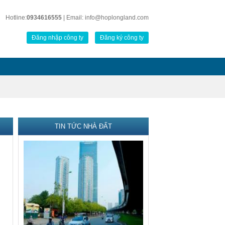
Hotline:
0934616555
| Email: info@hoplongland.com
Đăng nhập công ty
Đăng ký công ty
TIN TỨC NHÀ ĐẤT