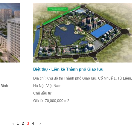
Biệt thự - Liền kề Thành phố Giao lưu
Địa chỉ: Khu đô thị Thành phố Giao lưu, Cổ Nhuế 1, Từ Liêm,
 Bình
Hà Nội, Việt Nam
Chủ đầu tư:
Giá từ:
70,000,000 m2
‹
1
2
3
4
›