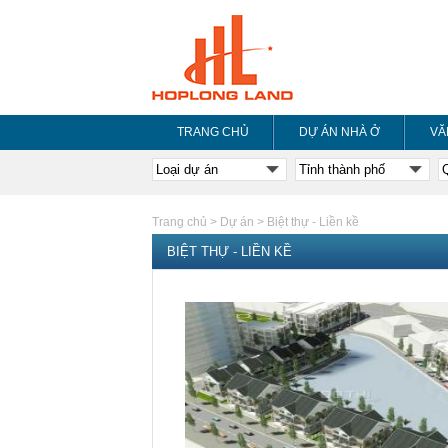
TRANG CHỦ
DỰ ÁN NHÀ Ở
VĂ
Trang chủ
>
Dự án
>
Biệt thự - Liền kề
BIỆT THỰ - LIỀN KỀ