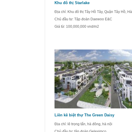
Khu đô thị Starlake
Địa chỉ: Khu đô thị Tây Hồ Tây, Quận Tây Hồ, Hà
Chủ đầu tư: Tập đoàn Daewoo E&C
Giá từ:
100,000,000 vnd/m2
Liền kề biệt thự The Green Daisy
Địa chỉ: lê trọng tấn, hà đông, hà nội
Chủ đầu tư: tập đoàn Geleximco.