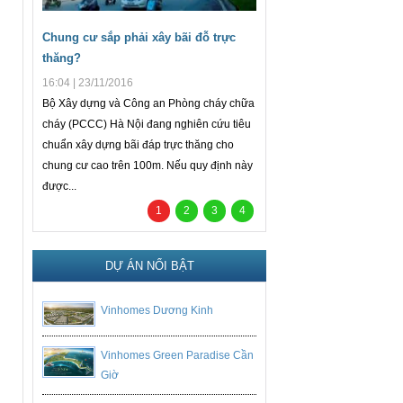
Chung cư sắp phải xây bãi đỗ trực
Thủ tướng đồng ý giải ng
thăng?
khi hết gói 30.000 tỉ đồng
16:04 | 23/11/2016
19:30 | 31/03/2016
Bộ Xây dựng và Công an Phòng cháy chữa
Thủ tướng Chính phủ đồng ý 
cháy (PCCC) Hà Nội đang nghiên cứu tiêu
Ngân hàng Nhà nước tiếp tục t
chuẩn xây dựng bãi đáp trực thăng cho
30.000 tỉ đồng đến khi giải ng
chung cư cao trên 100m. Nếu quy định này
được...
1
2
3
4
DỰ ÁN NỔI BẬT
Vinhomes Dương Kinh
Vinhomes Green Paradise Cần
Giờ