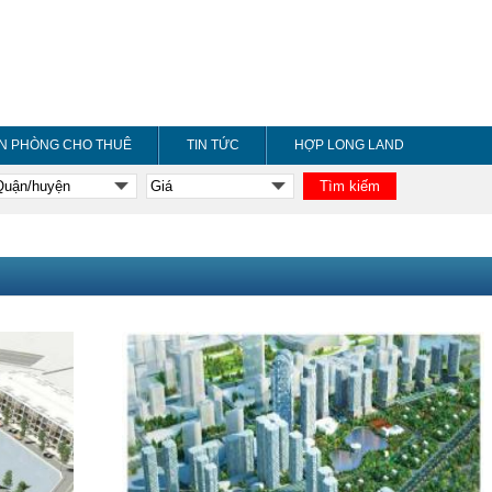
N PHÒNG CHO THUÊ
TIN TỨC
HỢP LONG LAND