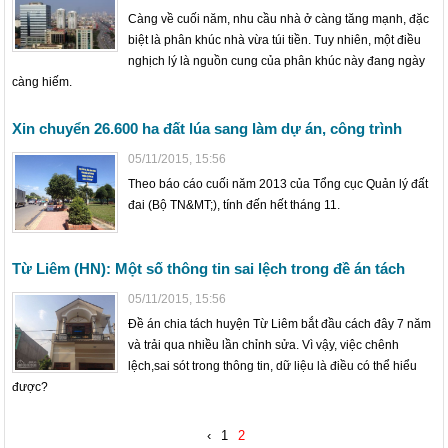
Càng về cuối năm, nhu cầu nhà ở càng tăng mạnh, đặc
biệt là phân khúc nhà vừa túi tiền. Tuy nhiên, một điều
nghịch lý là nguồn cung của phân khúc này đang ngày
càng hiếm.
Xin chuyển 26.600 ha đất lúa sang làm dự án, công trình
05/11/2015, 15:56
Theo báo cáo cuối năm 2013 của Tổng cục Quản lý đất
đai (Bộ TN&MT;), tính đến hết tháng 11.
Từ Liêm (HN): Một số thông tin sai lệch trong đề án tách
05/11/2015, 15:56
Đề án chia tách huyện Từ Liêm bắt đầu cách đây 7 năm
và trải qua nhiều lần chỉnh sửa. Vì vậy, việc chênh
lệch,sai sót trong thông tin, dữ liệu là điều có thể hiểu
được?
‹
1
2